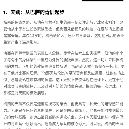
1、天赋：从巴萨的青训起步
梅西的传奇之路，从他在阿根廷出生的那一刻就注定与足球紧密相连。尽
管他从小患有生长激素缺乏症，但梅西凭借超凡的球技，在足球场上迅速
崭露头角。年仅13岁时，梅西便加入了巴萨的青训营，这对他日后的职业
生涯产生了深远影响。
梅西在巴萨青训营的表现让人震惊。尽管在技术上出类拔萃，但他的小个
子与弱小的身体条件一度成为外界的质疑声源。然而，这一切并未阻挡梅
西的发展。正如他的教练瓜迪奥拉所说，“梅西的天赋不仅仅在于技术，更
在于他对比赛的理解。”他那无与伦比的足球智商和反应速度，让他在场上
似乎总是能站在最有利的位置。这个天赋不仅仅体现在进球上，更在于他
对比赛节奏的掌控，以及对对方防线的精准突破。梅西的每一次进球，几
乎都是对天赋的极致展现。
梅西的天赋不仅仅是速度与技巧的结合，他更具有一种天生的足球感知能
力。无论是在巴萨的早期阶段，还是在国际赛场上，他总是能够找到最合
适的传球线路，创造出最具威胁的进攻机会。这样的天赋让他从小便在巴
萨的青训营中脱颖而出，逐渐成为球队的核心球员。可以说，梅西的天赋