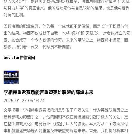
期的天才少年，到经历无数挑战的足球巨星，梅西用实际行动证明了“天赋
与努力并存”的真正含义。他的成功是他与自己较量的结果，也是他与世界
对抗的胜利。
回顾梅西的职业生涯，他的每一个成就都不是偶然，而是长时间积累与付
出的结果。梅西不仅成就了自我，也将“努力”和“天赋”这一对看似对立的元
素，融合成了一个令人钦佩的传奇。未来的足球史上，梅西将永远是一面
旗帜，指引着一代又一代球员不断向前。
bevictor伟德官网
李相赫重返赛场能否重塑英雄联盟的辉煌未来
2025-01-27 05:16:24
文章摘要：李相赫重返赛场的消息引发了广泛关注，作为英雄联盟历史上
最具影响力的选手之一，他的回归不仅在竞技层面引起了极大的关注，更
在整个游戏文化和电竞行业中掀起了巨大的波澜。本文将从四个方面探讨
李相赫重返赛场是否能重塑英雄联盟的辉煌未来。首先，我们将分析李相