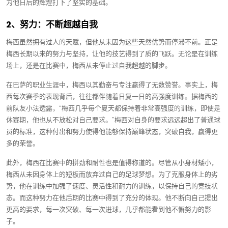
为他日后的辉煌打下了坚实的基础。
2、努力：不断超越自我
梅西虽然拥有过人的天赋，但他从未因为这些天然优势而停滞不前。正是
梅西长期以来的努力与坚持，让他的技艺得到了质的飞跃。无论是在训练
场上，还是在比赛中，梅西从未停止过自我超越的脚步。
在巴萨的职业生涯中，梅西以其勤奋与专注赢得了无数赞誉。事实上，梅
西每次赛季的表现背后，往往都伴随着日复一日的高强度训练。据梅西的
前队友小法透露，“梅西几乎每个夏天都保持着非常高强度的训练，即使是
休赛期，他也从不放松对自己要求。”梅西对自身的要求远远超出了普通球
员的标准，这种付出和努力使得他能够保持巅峰状态，突破自我，赢得更
多的荣誉。
此外，梅西在比赛中的拼劲和耐性也是值得称道的。尽管从小身材矮小，
梅西从未因身体上的短板而放弃过自己的足球梦想。为了克服身体上的劣
势，他在训练中加强了速度、灵活性和耐力的训练，以保持自己的竞技状
态。而这种努力在他后期的比赛中得到了充分的体现。他不断向自己提出
更高的要求，每一次突破、每一次进球，几乎都能看到他不懈努力的影
子。