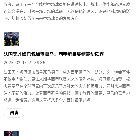
参考，证明了一个全能型中场球员如何通过技术、战术、体能和心理素质
的综合提升，引领一场足坛的革命。无论是他的球风，还是他对球队的影
响，都将深刻影响未来中场球员的发展方向。
法国天才姆巴佩加盟皇马：西甲新星集结豪华阵容
2025-02-14 21:39:35
法国天才姆巴佩加盟皇家马德里，成为西甲豪门的一部分，这一转会事件
不仅令人激动，更让人期待西甲联赛未来的激烈对抗。姆巴佩的加盟，标
志着皇马在全球范围内再次展示了其强大的实力和吸引力，同时也为西甲
注入了新的活力。随着西甲新星的集结，豪华阵容的组建，皇马的竞争力
将进一步增强。这篇文章将从多个方面详细阐述姆...
阅读