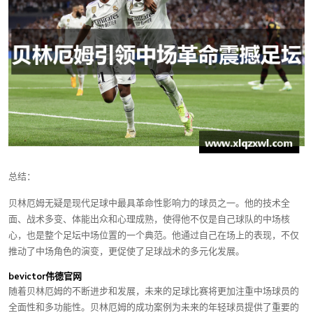
总结：
贝林厄姆无疑是现代足球中最具革命性影响力的球员之一。他的技术全
面、战术多变、体能出众和心理成熟，使得他不仅是自己球队的中场核
心，也是整个足坛中场位置的一个典范。他通过自己在场上的表现，不仅
推动了中场角色的演变，更促使了足球战术的多元化发展。
bevictor伟德官网
随着贝林厄姆的不断进步和发展，未来的足球比赛将更加注重中场球员的
全面性和多功能性。贝林厄姆的成功案例为未来的年轻球员提供了重要的