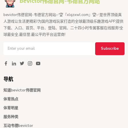
bevictor伟德官网-韦德官方网站✅🏆『xlqzxwl.com』🏆✅是世界顶级真
人游戏让生活更精彩!为国内游戏玩家打造的全球最顶级乐趣游戏APP,提供
下载、入口、首页、平台、登陆、官网、二十四小时专属客服在线服务!全
球最安全,最信誉,最公平的平台运营商!
Subscribe
导航
知道bevictor伟德官网
体育热点
体育明星
服务种类
互动韦德bevictor