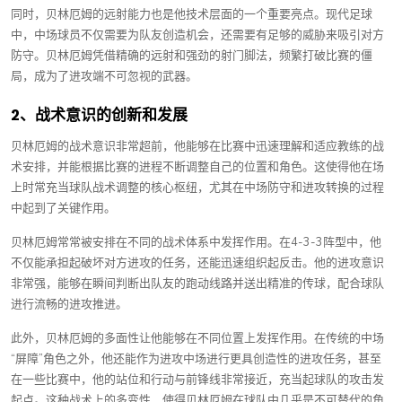
同时，贝林厄姆的远射能力也是他技术层面的一个重要亮点。现代足球
中，中场球员不仅需要为队友创造机会，还需要有足够的威胁来吸引对方
防守。贝林厄姆凭借精确的远射和强劲的射门脚法，频繁打破比赛的僵
局，成为了进攻端不可忽视的武器。
2、战术意识的创新和发展
贝林厄姆的战术意识非常超前，他能够在比赛中迅速理解和适应教练的战
术安排，并能根据比赛的进程不断调整自己的位置和角色。这使得他在场
上时常充当球队战术调整的核心枢纽，尤其在中场防守和进攻转换的过程
中起到了关键作用。
贝林厄姆常常被安排在不同的战术体系中发挥作用。在4-3-3阵型中，他
不仅能承担起破坏对方进攻的任务，还能迅速组织起反击。他的进攻意识
非常强，能够在瞬间判断出队友的跑动线路并送出精准的传球，配合球队
进行流畅的进攻推进。
此外，贝林厄姆的多面性让他能够在不同位置上发挥作用。在传统的中场
“屏障”角色之外，他还能作为进攻中场进行更具创造性的进攻任务，甚至
在一些比赛中，他的站位和行动与前锋线非常接近，充当起球队的攻击发
起点。这种战术上的多变性，使得贝林厄姆在球队中几乎是不可替代的角