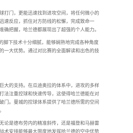
球打门，更能迅速找到进攻空间，将任何微小的
迅速反应，抓住对方防线的松懈，完成致命一
准确把握，哈兰德都展现出了超强的个人能力。
他的脚下技术十分细腻，能够娴熟地完成各种角度
的一大优势。通过对比赛的全面解读和出色的技
巨大的支持。在瓜迪奥拉的体系中，进攻的多样
打法注重控球和快速传导，这使得哈兰德能在对
破门。曼城的控球体系提供了哈兰德所需的空间
。
无论是德布劳内的精准斜传，还是福登和马赫雷
战术安排能够最大限度地发挥哈兰德的空中优势