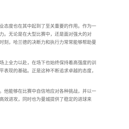
业态度也在其中起到了至关重要的作用。作为一
力。无论是在大型比赛中，还是面对强大的对
时刻，哈兰德的决断力和执行力常常能够帮助曼
场上全力以赴，在场下也始终保持着高强度的训
平表现的基础。正是这种不断追求卓越的态度，
。他能够在比赛中自信地应对各种挑战，并以一
高效进攻，同时也为曼城提供了稳定的进球来