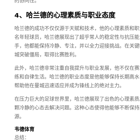
的协同性。
4、哈兰德的心理素质与职业态度
哈兰德的成功不仅仅源于天赋和技术，他的心理素质和职
名年轻球员，哈兰德展现出了超乎常人的稳定性与抗压能
手，他都能保持冷静、专注，并以全力迎接挑战。在关键
城突破僵局，取得比赛胜利。
此外，哈兰德非常注重自我提升与职业发展，他不仅在赛
练和自律生活。哈兰德的职业态度是他能够保持长期高水
帮助他在曼城迅速适应并成为锋线上的绝对主力。
在压力巨大的足球世界里，哈兰德展现了出色的心理素质
颗冷静的心态去解决问题。这种心态使得他能够不断保持
源。
韦德体育
总结：