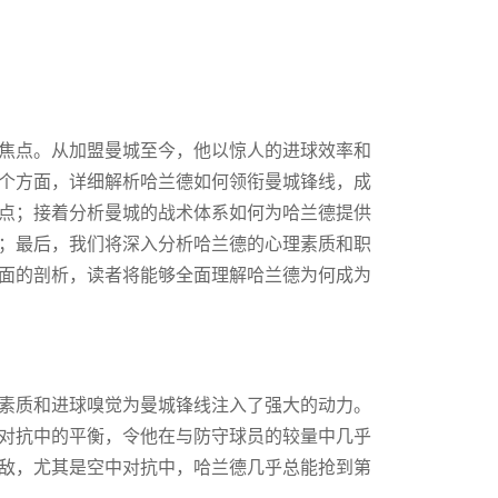
焦点。从加盟曼城至今，他以惊人的进球效率和
个方面，详细解析哈兰德如何领衔曼城锋线，成
点；接着分析曼城的战术体系如何为哈兰德提供
；最后，我们将深入分析哈兰德的心理素质和职
面的剖析，读者将能够全面理解哈兰德为何成为
素质和进球嗅觉为曼城锋线注入了强大的动力。
对抗中的平衡，令他在与防守球员的较量中几乎
敌，尤其是空中对抗中，哈兰德几乎总能抢到第