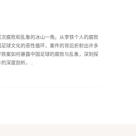
层次腐败和乱象的冰山一角。从李铁个人的腐败
国足球文化的恶性循环，案件的背后折射出许多
李铁案如何暴露中国足球的腐败与乱象，深刻探
深度剖析，...