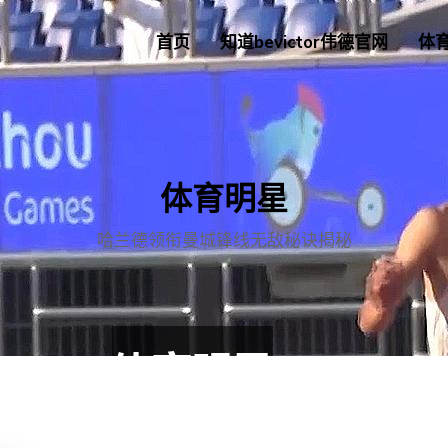
首页
知道bevictor伟德官网
体
体育明星
哈兰德领衔曼城锋线无敌秘诀揭秘