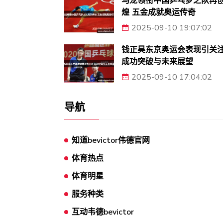
马龙领衔中国乒乓梦之队再
煌 五金成就奥运传奇
2025-09-10 19:07:02
钱正昊东京奥运会表现引关
成功突破与未来展望
2025-09-10 17:04:02
导航
知道bevictor伟德官网
体育热点
体育明星
服务种类
互动韦德bevictor