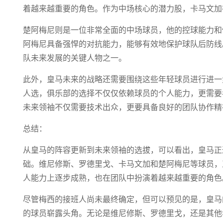
着越来越重要的角色。作为中场核心的潜力股，卡马文加
楚阿梅尼则是一位非常全面的中场球员，他的控球能力和
阿梅尼具备强悍的对抗能力，能够有效地保护球队后防线
队未来发展的关键人物之一。
此外，皇马未来的战略还需要围绕这些年轻球员进行进一
人选，俱乐部的选择不仅仅依赖球员的个人能力，更需要
未来领袖不仅需要技术出众，更要具备良好的团队协作精
总结：
从皇马的阵容更新到未来领袖的选拔，可以看出，皇马正
础。维尼修斯、罗德里戈、卡马文加和楚阿梅尼等球员，
人能力上逐步成熟，也在团队中扮演着越来越重要的角色
尽管梅西的接班人尚未最终确定，但可以预见的是，皇马
的球员崭露头角。无论是维尼修斯、罗德里戈，还是其他