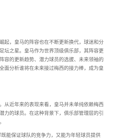
崛起，皇马的阵容也在不断更新换代，球迷和分
足坛之星。皇马作为世界顶级俱乐部，其阵容更
阵容的更新趋势、潜力球员的选拔、未来领袖的
全面分析谁将在未来接过梅西的接力棒，成为皇
。从近年来的表现来看，皇马并未单纯依赖梅西
潜力的球员。在这种背景下，俱乐部管理层的引
。
样既能保证球队的竞争力，又能为年轻球员提供