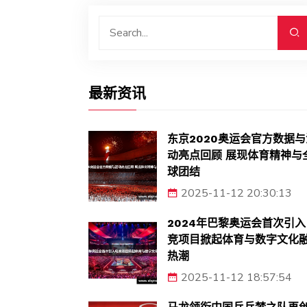
最新资讯
东京2020奥运会官方数据与
动亮点回顾 展现体育精神与
球团结
2025-11-12 20:30:13
2024年巴黎奥运会首次引入
竞项目掀起体育与数字文化
热潮
2025-11-12 18:57:54