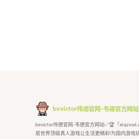
bevictor伟德官网-韦德官方网站✅🏆『xlqzxwl.
是世界顶级真人游戏让生活更精彩!为国内游戏