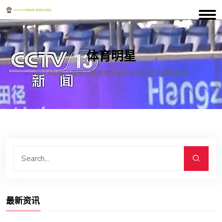
体育明星
2024年NBA现役小前锋排名分析与顶尖球员表现解读
最新资讯