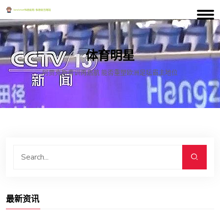
体育明星
阿贾克斯青训再启航 能否重塑欧洲足坛霸主地位
最新资讯