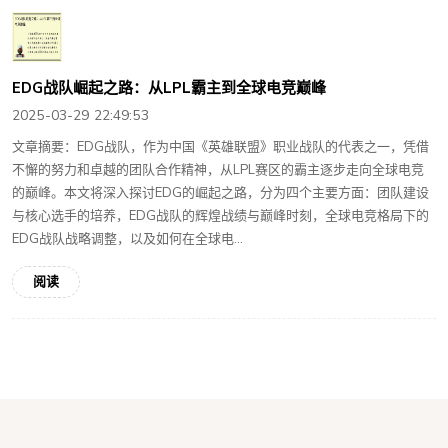
EDG战队崛起之路：从LPL霸主到全球电竞巅峰
2025-03-29 22:49:53
文章摘要：EDG战队，作为中国《英雄联盟》职业战队的代表之一，凭借
不懈的努力和卓越的团队合作精神，从LPL赛区的霸主逐步走向全球电竞
的巅峰。本文将深入探讨EDG的崛起之路，分为四个主要方面：团队建设
与核心选手的培养，EDG战队的辉煌战绩与巅峰时刻，全球电竞格局下的
EDG战队战略调整，以及如何在全球电...
阅读