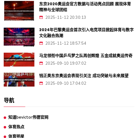
东京2020奥运会官方数据与活动亮点回顾 展现体育
精神与全球团结
2025-11-12 20:30:13
2024年巴黎奥运会首次引入电竞项目掀起体育与数字
文化融合热潮
2025-11-12 18:57:54
马龙领衔中国乒乓梦之队再创辉煌 五金成就奥运传奇
2025-09-10 19:07:02
钱正昊东京奥运会表现引关注 成功突破与未来展望
2025-09-10 17:04:02
导航
知道bevictor伟德官网
体育热点
体育明星