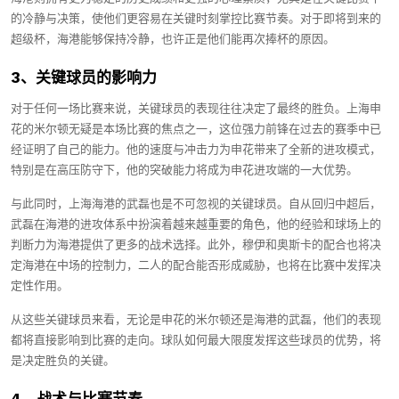
的冷静与决策，使他们更容易在关键时刻掌控比赛节奏。对于即将到来的
超级杯，海港能够保持冷静，也许正是他们能再次捧杯的原因。
3、关键球员的影响力
对于任何一场比赛来说，关键球员的表现往往决定了最终的胜负。上海申
花的米尔顿无疑是本场比赛的焦点之一，这位强力前锋在过去的赛季中已
经证明了自己的能力。他的速度与冲击力为申花带来了全新的进攻模式，
特别是在高压防守下，他的突破能力将成为申花进攻端的一大优势。
与此同时，上海海港的武磊也是不可忽视的关键球员。自从回归中超后，
武磊在海港的进攻体系中扮演着越来越重要的角色，他的经验和球场上的
判断力为海港提供了更多的战术选择。此外，穆伊和奥斯卡的配合也将决
定海港在中场的控制力，二人的配合能否形成威胁，也将在比赛中发挥决
定性作用。
从这些关键球员来看，无论是申花的米尔顿还是海港的武磊，他们的表现
都将直接影响到比赛的走向。球队如何最大限度发挥这些球员的优势，将
是决定胜负的关键。