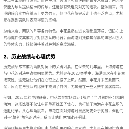
乎没有出现防守漏洞。而在中场，奥斯卡和穆伊的组合令人瞩目，两人不
仅能为球队提供精准的传球，还能够有效遏制对方的进攻。整体而言，海
港的阵容实力在纸面上更为强大，但申花在防守反击上也不乏亮点，尤其
是在遇到强队时表现得更为坚韧。
总结来看，两队的阵容各有特色。申花虽然在进攻端稍显薄弱，但防守上
的稳健性使其成为了对抗强队的利器；而海港则凭借其深厚的阵容和强大
的整体实力，始终保持着对胜利的高度渴望。
2、历史战绩与心理优势
历史战绩常常成为两队对抗中的关键因素。在过去的几年里，上海海港在
与申花的对决中占据明显优势。尤其是在2023赛季中，海港两次在申花主
场获胜，这无疑让他们在心理上占据了上风。然而，申花并未因此而气
馁，反而在与强队的比赛中找到了自信，尤其是在一些大赛中屡屡爆冷。
例如，2023年的中超联赛，申花曾在客场以2-1战胜了当时领跑积分榜的
海港，这场比赛不仅让申花重新找回了信心，也打破了海港在申花主场的
连胜纪录。从心理角度看，申花在面对海港时虽然历史处于劣势，但他们
对于“弱者”角色的适应，反而让他们更加放开手脚。
海港则拥有更为稳定的历史成绩和更强的心理素质，尤其是在关键比赛中