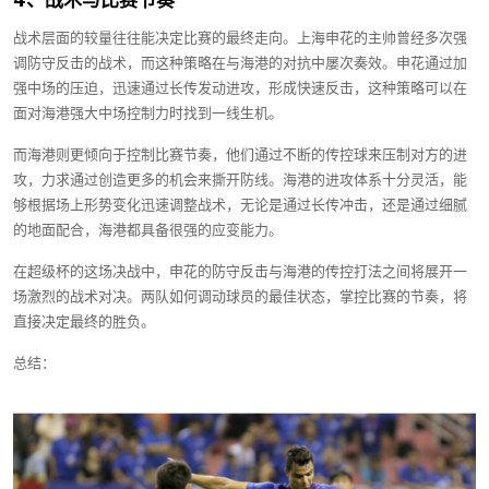
4、战术与比赛节奏
战术层面的较量往往能决定比赛的最终走向。上海申花的主帅曾经多次强
调防守反击的战术，而这种策略在与海港的对抗中屡次奏效。申花通过加
强中场的压迫，迅速通过长传发动进攻，形成快速反击，这种策略可以在
面对海港强大中场控制力时找到一线生机。
而海港则更倾向于控制比赛节奏，他们通过不断的传控球来压制对方的进
攻，力求通过创造更多的机会来撕开防线。海港的进攻体系十分灵活，能
够根据场上形势变化迅速调整战术，无论是通过长传冲击，还是通过细腻
的地面配合，海港都具备很强的应变能力。
在超级杯的这场决战中，申花的防守反击与海港的传控打法之间将展开一
场激烈的战术对决。两队如何调动球员的最佳状态，掌控比赛的节奏，将
直接决定最终的胜负。
总结：