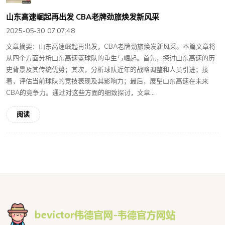
山东高速崛起再出发 CBA老牌劲旅焕发新风采
2025-05-30 07:07:48
文章摘要：山东高速崛起再出发，CBA老牌劲旅焕发新风采。本篇文章将
从四个方面分析山东高速篮球队的重生与崛起。首先，探讨山东高速的历
史背景及其传统优势；其次，分析球队近年的战略调整和人员引进；接
着，评估当前球队的竞技表现及其影响力；最后，展望山东高速在未来
CBA的竞争力。通过对这些方面的细致探讨，文章...
阅读