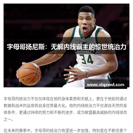
字母哥的统治力不仅仅体现在他的身体素质和天赋上，更在于他如何通过
数据和战术的运用将自身优势最大化。他的内线统治力不仅源自天然的身
体条件，更通过持续的努力和不断的进步，成为联盟最具威胁的内线球员
之一。
在未来的赛季中，字母哥的统治力有望进一步加强，特别是在不断完善个