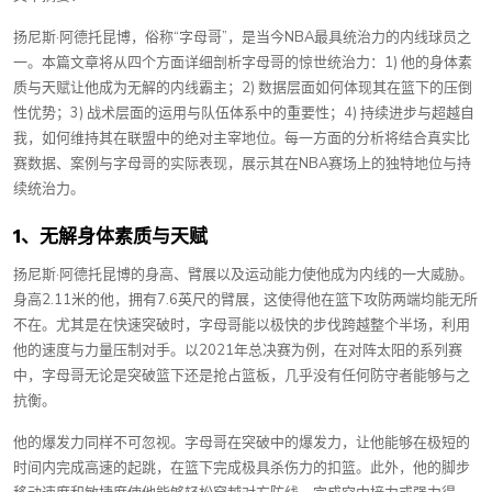
扬尼斯·阿德托昆博，俗称“字母哥”，是当今NBA最具统治力的内线球员之
一。本篇文章将从四个方面详细剖析字母哥的惊世统治力：1) 他的身体素
质与天赋让他成为无解的内线霸主；2) 数据层面如何体现其在篮下的压倒
性优势；3) 战术层面的运用与队伍体系中的重要性；4) 持续进步与超越自
我，如何维持其在联盟中的绝对主宰地位。每一方面的分析将结合真实比
赛数据、案例与字母哥的实际表现，展示其在NBA赛场上的独特地位与持
续统治力。
1、无解身体素质与天赋
扬尼斯·阿德托昆博的身高、臂展以及运动能力使他成为内线的一大威胁。
身高2.11米的他，拥有7.6英尺的臂展，这使得他在篮下攻防两端均能无所
不在。尤其是在快速突破时，字母哥能以极快的步伐跨越整个半场，利用
他的速度与力量压制对手。以2021年总决赛为例，在对阵太阳的系列赛
中，字母哥无论是突破篮下还是抢占篮板，几乎没有任何防守者能够与之
抗衡。
他的爆发力同样不可忽视。字母哥在突破中的爆发力，让他能够在极短的
时间内完成高速的起跳，在篮下完成极具杀伤力的扣篮。此外，他的脚步