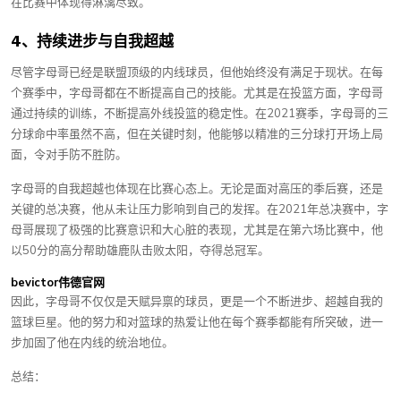
在比赛中体现得淋漓尽致。
4、持续进步与自我超越
尽管字母哥已经是联盟顶级的内线球员，但他始终没有满足于现状。在每
个赛季中，字母哥都在不断提高自己的技能。尤其是在投篮方面，字母哥
通过持续的训练，不断提高外线投篮的稳定性。在2021赛季，字母哥的三
分球命中率虽然不高，但在关键时刻，他能够以精准的三分球打开场上局
面，令对手防不胜防。
字母哥的自我超越也体现在比赛心态上。无论是面对高压的季后赛，还是
关键的总决赛，他从未让压力影响到自己的发挥。在2021年总决赛中，字
母哥展现了极强的比赛意识和大心脏的表现，尤其是在第六场比赛中，他
以50分的高分帮助雄鹿队击败太阳，夺得总冠军。
bevictor伟德官网
因此，字母哥不仅仅是天赋异禀的球员，更是一个不断进步、超越自我的
篮球巨星。他的努力和对篮球的热爱让他在每个赛季都能有所突破，进一
步加固了他在内线的统治地位。
总结：