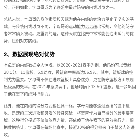
移动速度和敏捷度使他能够轻松穿越对方防线，完成空中接力或强力得
分。正因如此，字母哥成为了联盟中最难防守的内线球员之一。
总结来说，字母哥的身体素质和天赋为他在内线的统治力奠定了坚实的基
础。与传统内线球员不同，字母哥的运动能力远远超出常规，令他的防守
者常常陷入被动。更重要的是，这种天赋在比赛中常常能创造出瞬间的优
势，压倒对方防线。
2、数据展现绝对优势
字母哥的内线数据令人惊叹。以2020-2021赛季为例，他场均可以贡献
28.1分、11篮板、5.9助攻，投篮命中率高达56.9%。其中，篮板球的控
制尤为重要。字母哥不仅在进攻篮板上具备优势，更在防守篮板方面展现
出极高的效率。在2021年总决赛中，他场均摘下13.5个篮板，进一步巩固
了他在篮下的绝对控制力。
此外，他在内线的得分方式也独具一格。字母哥能够通过直接的篮下进
攻、迅速的二次进攻和灵活的转身突破，将篮筐作为自己得分的最重要区
域。这种得分模式不仅仅依靠力量，还依赖于他在篮下的高效执行力。根
据数据统计，字母哥在每场比赛中，接近30%的得分都来自于禁区内的进
攻。