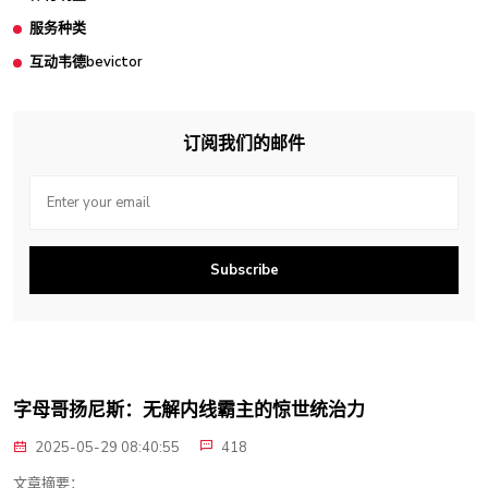
服务种类
互动韦德bevictor
订阅我们的邮件
Subscribe
字母哥扬尼斯：无解内线霸主的惊世统治力
2025-05-29 08:40:55
418
文章摘要：