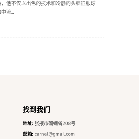
袖，他不仅以出色的技术和冷静的头脑征服球
流...
找到我们
地址:
张掖市砌蝴省208号
邮箱:
carnal@gmail.com