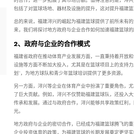
的合作，进一步拓展了其市场份额。值得注意的是，浔兴
包括了对篮球场地、器材及设施的提升，这对提升福建篮
总的来说，福建浔兴的崛起为福建篮球提供了前所未有的
来，我们将探讨地方政府与企业合作如何加速福建篮球的
2、政府与企业的合作模式
福建省政府在推动体育产业发展方面，一直秉持着开放和
设施等方面不断加大投入，尤其是在篮球项目上的支持力
划”，为地方球队和青少年篮球培训提供了更多资源。
另一方面，浔兴等企业在体育产业中扮演了重要角色，尤
了巨大贡献。例如，浔兴不仅赞助福建篮球队，还投入大
传承和发展。通过与政府合作，浔兴能够共享政策红利，
光。
地方政府与企业的密切合作，已经成为福建篮球腾飞的重
企业投资体育的政策，为福建篮球的长期发展奠定更坚实