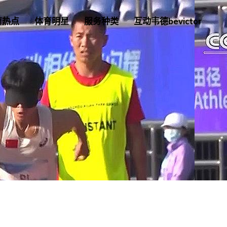
育热点
体育明星
服务种类
互动韦德bevictor