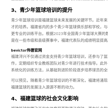
3、青少年篮球培训的提升
青少年篮球培训是福建篮球未来发展的关键环节。近年来
才的培养。福建省内的多个青少年篮球俱乐部和学校，与
更专业的训练平台。根据2023年全国青少年篮球大赛
是在一些市级和县级赛事中，福建代表队的成绩明显提高
bevictor伟德官网
福建浔兴不仅通过资金支持青少年篮球培训，还参与了篮
作，定期组织专业教练团队对青少年进行技术指导。此外
系统化的训练方法，从基础到进阶阶段逐步培养球员的全
可以预见，随着青少年篮球培训的不断深化，福建将涌现
福建篮球的发展注入源源不断的动力。
4、福建篮球的社会文化影响