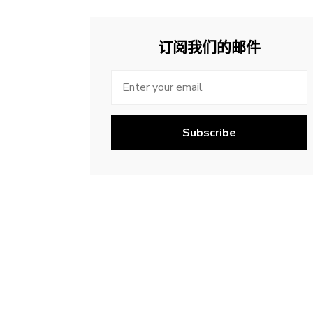
订阅我们的邮件
Subscribe