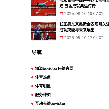
马龙领衔中国乒乓梦之队再
煌 五金成就奥运传奇
2025-09-10 19:07:02
钱正昊东京奥运会表现引关
成功突破与未来展望
2025-09-10 17:04:02
导航
知道bevictor伟德官网
体育热点
体育明星
服务种类
互动韦德bevictor