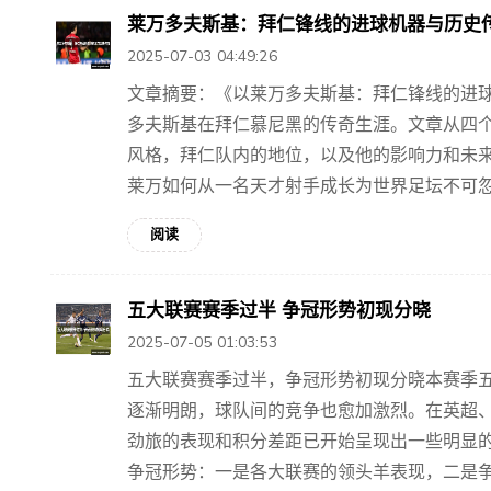
莱万多夫斯基：拜仁锋线的进球机器与历史
2025-07-03 04:49:26
文章摘要：《以莱万多夫斯基：拜仁锋线的进球
多夫斯基在拜仁慕尼黑的传奇生涯。文章从四
风格，拜仁队内的地位，以及他的影响力和未
莱万如何从一名天才射手成长为世界足坛不可忽视
阅读
五大联赛赛季过半 争冠形势初现分晓
2025-07-05 01:03:53
五大联赛赛季过半，争冠形势初现分晓本赛季
逐渐明朗，球队间的竞争也愈加激烈。在英超
劲旅的表现和积分差距已开始呈现出一些明显
争冠形势：一是各大联赛的领头羊表现，二是争冠