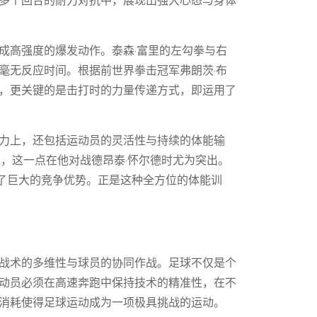
多个回合的耐力对抗中，展现出强大心态与身体
成高强度的爆发动作。泰森·富里的左勾拳与右
毫无反应时间。根据前世界拳击冠军弗朗茨·布
，更关键的是击打时的力量传递方式，即运用了
力上，还包括运动员的灵活性与持续的体能输
，这一点在他对战德昂泰·怀尔德时尤为突出。
来了巨大的竞争优势。正是这种全方位的体能训
战术的多维性与球员的协同作战。足球不仅是个
动员必须在高速奔跑中保持技术的精准性，在不
消耗使得足球运动成为一项极具挑战的运动。