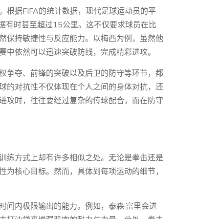
根据FIFA的统计数据，现代足球运动员的平
数据有时甚至超过15公里。这不仅要求球员在比
然保持敏捷性与反应能力。以梅西为例，虽然他
赛中依然可以迅速突破防线，完成精彩进攻。
权争夺、前锋的突破以及后卫的防守等环节，都
球的对抗性不仅体现在个人之间的身体对抗，还
进攻时，往往要经过复杂的传球配合，而在防守
训练方式上却有许多相似之处。无论是拳击还是
性为核心目标。然而，具体到每项运动的细节，
时间内极限输出的能力。例如，泰森·富里会进