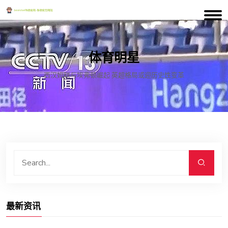
体育明星
西汉姆联与埃弗顿崛起 英超格局或迎历史性变革
最新资讯