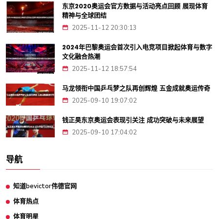
东京2020奥运会官方数据与活动亮点回顾 展现体育
精神与全球团结
2025-11-12 20:30:13
2024年巴黎奥运会首次引入电竞项目掀起体育与数字
文化融合热潮
2025-11-12 18:57:54
马龙领衔中国乒乓梦之队再创辉煌 五金成就奥运传奇
2025-09-10 19:07:02
钱正昊东京奥运会表现引关注 成功突破与未来展望
2025-09-10 17:04:02
导航
知道bevictor伟德官网
体育热点
体育明星