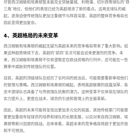
尽管西汉姆联和埃弗顿暂未能完全突破曼城、利物浦、切尔西等球队的“铁
三角”地位，但他们的表现已经为英超增添了新的看点。这两支球队的崛
起，逐渐迫使传统强队更加注重细节与阵容深度，英超的整体竞争格局也
因此变得更加复杂。
4、英超格局的未来变革
西汉姆联和埃弗顿的崛起无疑为英超未来的竞争格局带来了重大影响。如
果这种趋势继续下去，英超的“前四”名次可能会迎来更激烈的竞争。未
来，西汉姆联和埃弗顿不仅有望稳定在欧战资格的行列中，还可能在一些
赛季中威胁到传统强队的位置。
目前，英超的顶级球队在经历了长时间的统治后，可能需要重新审视他们
的管理与策略。西汉姆联和埃弗顿的崛起，表明英超联赛的底蕴深厚，各
支中游球队也具备了与传统强队抗衡的潜力。这种变革不仅体现在球队的
实力提升上，更是在战术、球员的引进和管理上的全面革新。
因此，英超的未来可能将呈现出更加多元化的局面，其他传统豪门可能需
要更加重视年轻球员的培养和球队的长期发展，以应对来自西汉姆联、埃
弗顿等新兴劲旅的挑战。总体来看，英超未来的竞争格局将趋于更加开放
和不可预测。