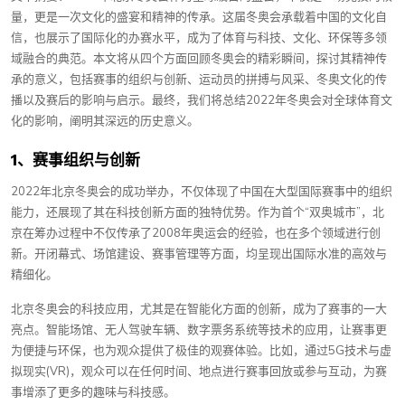
量，更是一次文化的盛宴和精神的传承。这届冬奥会承载着中国的文化自
信，也展示了国际化的办赛水平，成为了体育与科技、文化、环保等多领
域融合的典范。本文将从四个方面回顾冬奥会的精彩瞬间，探讨其精神传
承的意义，包括赛事的组织与创新、运动员的拼搏与风采、冬奥文化的传
播以及赛后的影响与启示。最终，我们将总结2022年冬奥会对全球体育文
化的影响，阐明其深远的历史意义。
1、赛事组织与创新
2022年北京冬奥会的成功举办，不仅体现了中国在大型国际赛事中的组织
能力，还展现了其在科技创新方面的独特优势。作为首个“双奥城市”，北
京在筹办过程中不仅传承了2008年奥运会的经验，也在多个领域进行创
新。开闭幕式、场馆建设、赛事管理等方面，均呈现出国际水准的高效与
精细化。
北京冬奥会的科技应用，尤其是在智能化方面的创新，成为了赛事的一大
亮点。智能场馆、无人驾驶车辆、数字票务系统等技术的应用，让赛事更
为便捷与环保，也为观众提供了极佳的观赛体验。比如，通过5G技术与虚
拟现实(VR)，观众可以在任何时间、地点进行赛事回放或参与互动，为赛
事增添了更多的趣味与科技感。