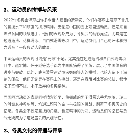
2、运动员的拼搏与风采
2022年冬奥会涌现出许多令世人瞩目的运动员，他们在赛场上展现了非凡
的竞技水平和顽强的拼搏精神。无论是中国的雪上项目运动员，还是来自
世界各国的顶级选手，他们的表现都成为了冬奥会的精彩亮点。尤其是在
短道速滑、花样滑冰、自由式滑雪等项目中，运动员们用自己的汗水和努
力谱写了一段段动人的故事。
中国运动员的表现可谓是“亮眼”十足。尤其是在短道速滑和自由式滑雪项
目中，赵宏博、任子威等选手都为中国队摘得了奖牌，展示了中国体育的
进步与突破。此外，跳台滑雪运动员宋妍霖等人的拼搏，也给人留下了深
刻的印象，他们无论是在赛场上的挑战，还是在赛后对比赛的总结，都传
递了坚韧不拔、永不放弃的冬奥精神。
而国际运动员的表现同样精彩纷呈，像挪威的男子滑雪选手尤尔哈、瑞士
的滑雪女神希尔等，均通过顽强的奋斗与极限的挑战，刷新了冬奥历史的
记录。冬奥会不仅是竞技的角逐，也是精神的对决，运动员们的坚韧与勇
气无疑成为了这场盛会的灵魂所在。
3、冬奥文化的传播与传承