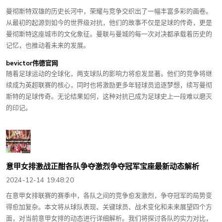
曼彻斯特双雄的历史长河中，荣耀与竞争交织出了一幅丰富多彩的画卷。
从最初的起源到如今的世界级对抗，他们的故事不仅是足球的传奇，更是
曼彻斯特这座城市的文化象征。曼联与曼城的每一次对决都承载着历史的
记忆，也推动着未来的发展。
bevictor伟德官网
随着足球运动的全球化，两支球队的影响力将愈发显著。他们的竞争将继
续成为英超联赛的核心，同时也将激励更多年轻球员追逐梦想，续写曼彻
斯特的足球传奇。无论结果如何，这种对抗已成为足球史上一段难以磨灭
的印记。
意甲女排激战正酣各队争夺激烈争夺冠军宝座最新动态解析
2024-12-14 19:48:20
在意甲女排联赛的赛季中，各队之间的竞争愈发激烈，争夺冠军的局势变
得愈加复杂。本文将从球队表现、关键球员、战术变化和未来展望四个方
面，对当前意甲女排的动态进行详细解析。我们将探讨各队的实力对比，