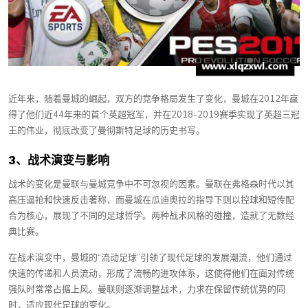
近年来，随着曼城的崛起，双方的竞争格局发生了变化，曼城在2012年赢
得了他们近44年来的首个英超冠军，并在2018-2019赛季实现了英超三冠
王的伟业，彻底改变了曼彻斯特足球的历史书写。
3、战术演变与影响
战术的变化是曼联与曼城竞争中不可忽视的因素。曼联在弗格森时代以其
高压逼抢和快速反击著称，而曼城在瓜迪奥拉的指导下则以控球和短传配
合为核心，展现了不同的足球哲学。两种战术风格的碰撞，造就了无数经
典比赛。
在战术演变中，曼城的“流动足球”引领了现代足球的发展潮流，他们通过
快速的传递和人员流动，形成了流畅的进攻体系，这使得他们在面对传统
强队时常常占据上风。曼联则逐渐调整战术，力求在保留传统优势的同
时，适应现代足球的变化。