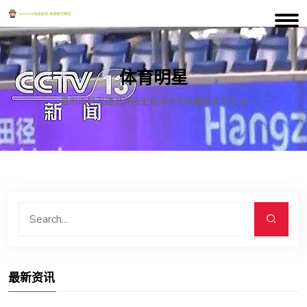
体育明星
曼彻斯特双雄对决历史长河中的荣耀与竞争之路
最新资讯