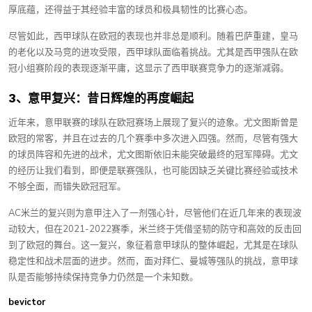
厚底蕴，还得益于其经验丰富的球员和极具韧性的比赛心态。
尽管如此，西甲球队在欧冠的表现也并非总是顺利。随着巴萨重建，皇马
的老化以及马竞的进攻受限，西甲球队面临着挑战。尤其是西甲强队在欧
冠小组赛阶段的表现逐渐平庸，这显示了西甲联赛竞争力的逐渐减弱。
3、意甲复兴：昔日辉煌的再度崛起
近年来，意甲联赛的球队在欧冠赛场上展现了复兴的迹象。尤文图斯曾是
欧冠的常客，并且在过去的几个赛季中多次进入四强。然而，尽管有强大
的球员阵容和先进的战术，尤文图斯依旧未能突破最终的冠军障碍。尤文
的经历让我们看到，即便是联赛强队，也可能因缺乏关键比赛经验或技术
不够全面，而错失欧冠冠军。
AC米兰的复兴则为意甲注入了一剂强心针，尽管他们在近几年来的表现波
动较大，但在2021-2022赛季，米兰终于凭借坚韧的防守和高效的反击回
到了欧冠的舞台。这一复兴，象征着意甲球队的整体崛起，尤其是在球队
稳定性和战术层面的进步。然而，面对拜仁、曼城等强队的挑战，意甲球
队是否能够持续保持竞争力仍然是一个未知数。
bevictor