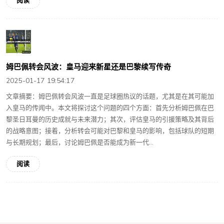
阅读
姆巴佩转会风波：皇马迎来新星还是巴黎续写传奇
2025-01-17 19:54:17
文章摘要：姆巴佩转会风波一直是足球圈热议的话题，尤其是在其可能加
入皇马的传闻中。本文将探讨这个问题的四个方面：首先分析姆巴佩在巴
黎圣日耳曼的历史成就与未来潜力；其次，评估皇马的引援策略及其背后
的战略意图；接着，分析转会可能对巴黎和皇马的影响，包括球队的短期
与长期规划；最后，讨论姆巴佩是否能成为新一代...
阅读