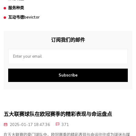
服务种类
互动韦德bevictor
订阅我们的邮件
Subscribe
五大联赛球队在欧冠赛季的精彩表现与命运盘点
2025-01-17 18:47:36
371
在五大联赛的豪门球队中，欧冠赛季的精彩表现与命运往往成为球迷与媒