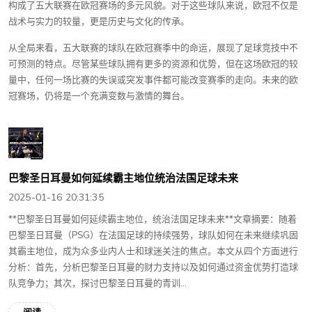
构成了五大联赛在欧冠赛场的多元风貌。对于这些球队来说，欧冠不仅是
战术与实力的较量，更是历史与文化的传承。
从全局来看，五大联赛的球队在欧冠赛季中的命运，展现了足球竞技中不
可预测的特点。尽管某些球队拥有更多的资源和优势，但在这场欧冠的较
量中，任何一场比赛的失误或突发事件都可能改变赛季的走向。未来的欧
冠赛场，仍将是一个充满变数与激情的舞台。
巴黎圣日耳曼如何延续霸主地位统治法国足球未来
2025-01-16 20:31:35
**巴黎圣日耳曼如何延续霸主地位，统治法国足球未来**文章摘要：随着
巴黎圣日耳曼（PSG）在法国足球的持续强势，球队如何在未来继续巩固
其霸主地位，成为众多业内人士和球迷关注的焦点。本文从四个方面进行
分析：首先，分析巴黎圣日耳曼的财力支持以及如何通过资金优势打造球
队竞争力；其次，探讨巴黎圣日耳曼的青训...