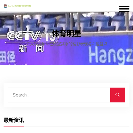
体育明星
五大联赛球队在欧冠赛季的精彩表现与命运盘点
最新资讯