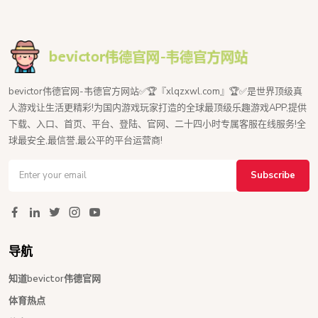
bevictor伟德官网-韦德官方网站✅🏆『xlqzxwl.com』🏆✅是世界顶级真
人游戏让生活更精彩!为国内游戏玩家打造的全球最顶级乐趣游戏APP,提供
下载、入口、首页、平台、登陆、官网、二十四小时专属客服在线服务!全
球最安全,最信誉,最公平的平台运营商!
Subscribe
导航
知道bevictor伟德官网
体育热点