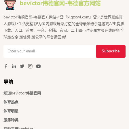
bevictor伟德官网-韦德官方网站✅🏆『xlqzxwl.com』🏆✅是世界顶级真
人游戏让生活更精彩!为国内游戏玩家打造的全球最顶级乐趣游戏APP,提供
下载、入口、首页、平台、登陆、官网、二十四小时专属客服在线服务!全
球最安全,最信誉,最公平的平台运营商!
Subscribe
导航
知道bevictor伟德官网
体育热点
体育明星
服务种类
互动韦德bevictor