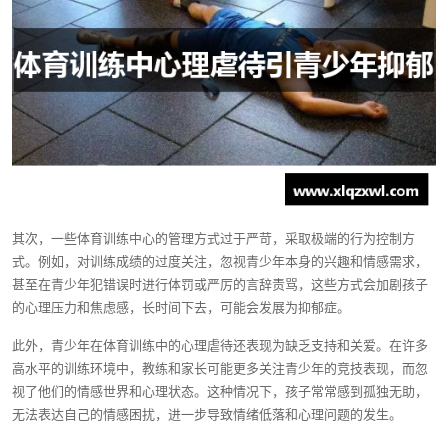
其次，一些体育训练中心的管理方式过于严苛，采取极端的行为控制方
式。例如，对训练成绩的过度关注，忽视青少年本身的兴趣和情感需求，
甚至在青少年犯错误时进行体罚或严厉的言辞责骂，这些方式会加剧孩子
的心理压力和焦虑感，长时间下去，可能会发展为抑郁症。
此外，青少年在体育训练中的心理虐待还表现为缺乏支持和关爱。在许多
高水平的训练环境中，教练和家长可能更多关注青少年的竞技表现，而忽
视了他们的情感世界和心理状态。这种情况下，孩子常常感到孤独无助，
无法表达自己的情感困扰，进一步导致情绪低落和心理问题的发生。