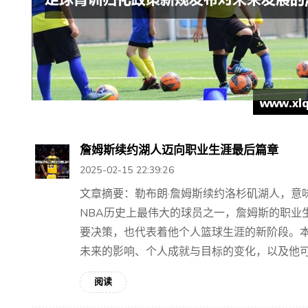
詹姆斯续约湖人迈向职业生涯最后篇章
2025-02-15 22:39:26
文章摘要：勒布朗·詹姆斯续约洛杉矶湖人，意
NBA历史上最伟大的球员之一，詹姆斯的职业
要决策，也代表着他个人篮球生涯的新阶段。
未来的影响、个人成就与目标的变化，以及他可能
阅读