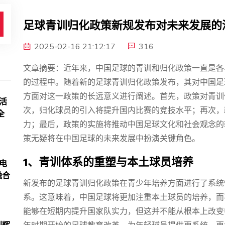
足球青训归化政策新规发布对未来发展的
2025-02-16 21:12:17
316
文章摘要：近年来，中国足球的青训和归化政策一直是各
的过程中。随着新的足球青训归化政策发布，其对中国足
方面对这一政策的长远意义进行阐述。首先，政策对青训
活
次，归化球员的引入将提升国内比赛的竞技水平；再次，
全
力；最后，政策的实施将推动中国足球文化和社会观念的
策无疑将在中国足球的未来发展中扮演关键角色。
1、青训体系的重塑与本土球员培养
电
融合
新发布的足球青训归化政策在青少年培养方面进行了系统
系。这意味着，中国足球将更加注重本土球员的培养，而
能够在短期内提升国家队实力，但这并不能从根本上改变