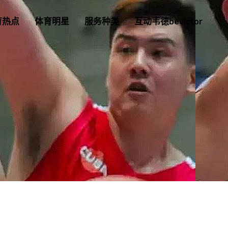
育热点
体育明星
服务种类
互动韦德bevictor