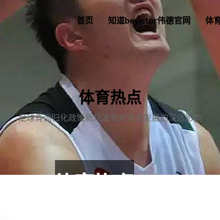
首页
知道bevictor伟德官网
体
体育热点
足球青训归化政策新规发布对未来发展的深远影响