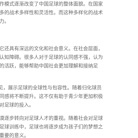
作模式逐渐改变了中国足球的整体面貌。在国家
多的战术多样性和灵活性。而这种多样化的战术
力。
它还具有深远的文化和社会意义。在社会层面，
认知障碍。很多人对于足球的认同感不强，认为
的活跃，能够帮助中国社会更加理解和接纳足
偏见，展示足球的全球性与包容性。随着归化球员
同感将不断提升。这不仅有助于青少年更加积极
对足球的投入。
漠逐步转向对足球人才的重视。随着社会对足球
足球训练中，足球也将逐步成为孩子们的梦想之
重要的意义。