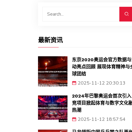
最新资讯
东京2020奥运会官方数据与
动亮点回顾 展现体育精神与
球团结
2025-11-12 20:30:13
2024年巴黎奥运会首次引入
竞项目掀起体育与数字文化
热潮
2025-11-12 18:57:54