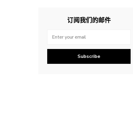
订阅我们的邮件
Subscribe