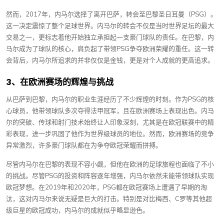
然而，2017年，内马尔选择了离开巴萨，转会至巴黎圣日耳曼（PSG）。
这一决定震惊了整个足球世界。内马尔的转会不仅是当时世界足坛的最大
交易之一，更标志着他开始独立承担起一支豪门球队的责任。在巴黎，内
马尔成为了球队的核心，肩负起了带领PSG争夺欧洲荣耀的重任。这一转
会背后，内马尔所追求的并非仅仅是金钱，更是对个人成就的更高追求。
3、在欧洲赛场的辉煌与挑战
从巴萨到巴黎，内马尔的职业生涯经历了不少辉煌的时刻。作为PSG的核
心球员，他带领球队多次夺得法甲冠军，且在欧洲赛场上表现出色。内马
尔的突破、传球和射门技术始终让人印象深刻，尤其是在欧冠联赛中的精
彩表现，进一步巩固了他作为世界级球员的地位。然而，欧洲赛场的竞争
异常激烈，许多豪门球队都在为争夺欧冠荣耀而拼搏。
尽管内马尔在巴黎的表现不容小觑，但他在欧洲的足球旅程也面临了不小
的挑战。尽管PSG的投资和阵容逐年增强，内马尔依然未能带领球队实现
欧冠梦想。在2019年和2020年，PSG都在欧冠赛场上遭遇了早期的淘
汰，这对内马尔来说无疑是巨大的打击。特别是对比梅西、C罗等其他超
级巨星的欧冠成功，内马尔的成就似乎略显逊色。