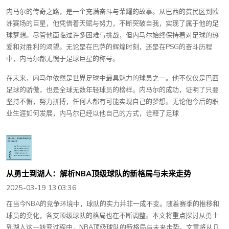
内马尔的传奇之路，是一个充满奋斗与荣耀的故事。从巴西的贫民区到欧
洲赛场的巨星，他凭借着天赋与努力，不断突破自我，实现了属于他的足
球梦想。尽管他面临过许多困难与挑战，但内马尔始终保持着对足球的热
爱和对胜利的渴望。无论是在巴萨的辉煌时刻，还是在PSG的奋斗历程
中，内马尔都无愧于足球巨星的称号。
在未来，内马尔依然是世界足球中最具魅力的球员之一。他不仅仅是巴西
足球的骄傲，也是全球无数年轻球员的榜样。内马尔的成功，证明了只要
坚持不懈，努力拼搏，任何人都有可能实现自己的梦想。无论他今后的职
业生涯如何发展，内马尔已经以他自己的方式，诠释了足球
从勇士到湖人：解析NBA顶级球队的新格局与未来走势
2025-03-19 13:03:36
在当今NBA的竞争环境中，球队的实力并非一成不变。随着赛季的推移和
球员的变化，各支顶级球队的格局也在不断调整。本文将重点探讨从勇士
到湖人这一转变过程中，NBA顶级球队的新格局与未来走势。文章将从几