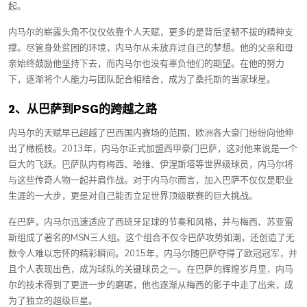
起。
内马尔的崭露头角不仅仅依靠个人天赋，更多的是背后坚韧不拔的精神支
撑。尽管身处贫困的环境，内马尔从未放弃过自己的梦想。他的父亲和母
亲始终鼓励他坚持下去，而内马尔也没有辜负他们的期望。在他的努力
下，逐渐将个人能力与团队配合相结合，成为了桑托斯的当家球星。
2、从巴萨到PSG的跨越之路
内马尔的天赋早已超越了巴西国内赛场的范围，欧洲各大豪门纷纷向他伸
出了橄榄枝。2013年，内马尔正式加盟西甲豪门巴萨，这对他来说是一个
巨大的飞跃。巴萨队内有梅西、哈维、伊涅斯塔等世界级球员，内马尔将
与这些传奇人物一起并肩作战。对于内马尔而言，加入巴萨不仅仅是职业
生涯的一大步，更是对自己能否立足世界顶级联赛的巨大挑战。
在巴萨，内马尔迅速适应了西班牙足球的节奏和风格，并与梅西、苏亚雷
斯组成了著名的MSN三人组。这个组合不仅令巴萨攻势如潮，还创造了无
数令人难以忘怀的精彩瞬间。2015年，内马尔随巴萨夺得了欧冠冠军，并
且个人表现出色，成为球队的关键球员之一。在巴萨的辉煌岁月里，内马
尔的技术得到了更进一步的磨砺，他也逐渐从梅西的影子中走了出来，成
为了独立的超级巨星。