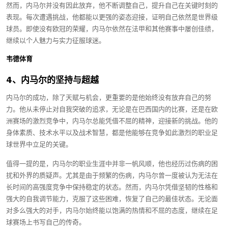
然而，内马尔并没有因此放弃，他不断调整自己，提升自己在关键时刻的
表现。每次遭遇挑战，他都能以更强的姿态迎接，证明自己依然是世界级
球员。即使没有欧冠的荣耀，内马尔依然在法甲和其他赛事中屡创佳绩，
继续以个人魅力与实力征服球迷。
韦德体育
4、内马尔的坚持与超越
内马尔的成功，除了天赋与机会，更重要的是他始终没有放弃自己的努
力。他从未停止对自我突破的追求，无论是在巴西国内的比赛，还是在欧
洲赛场的激烈竞争中，内马尔总能凭借不屈的精神，迎接新的挑战。他的
身体素质、技术水平以及战术智慧，都是他能够在竞争如此激烈的职业足
球世界中立足的关键。
值得一提的是，内马尔的职业生涯中并非一帆风顺，他也经历过伤病的困
扰和外界的质疑声。尤其是由于频繁的伤病，内马尔曾一度被认为无法在
长时间的高强度竞争中保持稳定的状态。然而，内马尔凭借坚韧的性格和
强大的自我调节能力，克服了这些困难，恢复了自己的最佳状态。无论面
对多么强大的对手，内马尔始终能以饱满的热情和不屈的态度，继续在足
球赛场上书写自己的传奇。