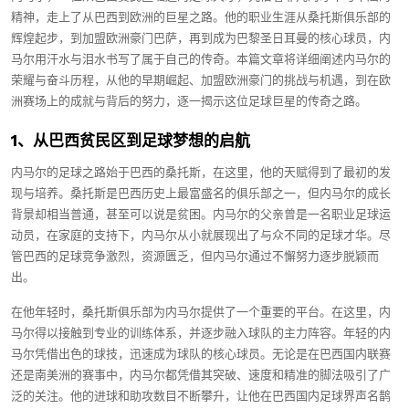
精神，走上了从巴西到欧洲的巨星之路。他的职业生涯从桑托斯俱乐部的
辉煌起步，到加盟欧洲豪门巴萨，再到成为巴黎圣日耳曼的核心球员，内
马尔用汗水与泪水书写了属于自己的传奇。本篇文章将详细阐述内马尔的
荣耀与奋斗历程，从他的早期崛起、加盟欧洲豪门的挑战与机遇，到在欧
洲赛场上的成就与背后的努力，逐一揭示这位足球巨星的传奇之路。
1、从巴西贫民区到足球梦想的启航
内马尔的足球之路始于巴西的桑托斯，在这里，他的天赋得到了最初的发
现与培养。桑托斯是巴西历史上最富盛名的俱乐部之一，但内马尔的成长
背景却相当普通，甚至可以说是贫困。内马尔的父亲曾是一名职业足球运
动员，在家庭的支持下，内马尔从小就展现出了与众不同的足球才华。尽
管巴西的足球竞争激烈，资源匮乏，但内马尔通过不懈努力逐步脱颖而
出。
在他年轻时，桑托斯俱乐部为内马尔提供了一个重要的平台。在这里，内
马尔得以接触到专业的训练体系，并逐步融入球队的主力阵容。年轻的内
马尔凭借出色的球技，迅速成为球队的核心球员。无论是在巴西国内联赛
还是南美洲的赛事中，内马尔都凭借其突破、速度和精准的脚法吸引了广
泛的关注。他的进球和助攻数目不断攀升，让他在巴西国内足球界声名鹊