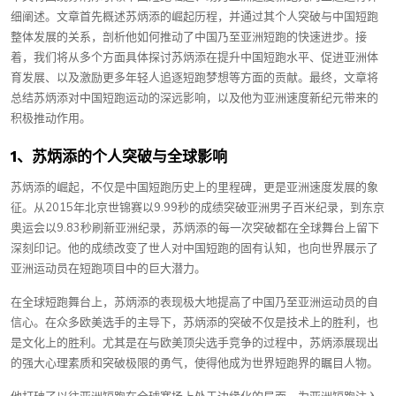
细阐述。文章首先概述苏炳添的崛起历程，并通过其个人突破与中国短跑
整体发展的关系，剖析他如何推动了中国乃至亚洲短跑的快速进步。接
着，我们将从多个方面具体探讨苏炳添在提升中国短跑水平、促进亚洲体
育发展、以及激励更多年轻人追逐短跑梦想等方面的贡献。最终，文章将
总结苏炳添对中国短跑运动的深远影响，以及他为亚洲速度新纪元带来的
积极推动作用。
1、苏炳添的个人突破与全球影响
苏炳添的崛起，不仅是中国短跑历史上的里程碑，更是亚洲速度发展的象
征。从2015年北京世锦赛以9.99秒的成绩突破亚洲男子百米纪录，到东京
奥运会以9.83秒刷新亚洲纪录，苏炳添的每一次突破都在全球舞台上留下
深刻印记。他的成绩改变了世人对中国短跑的固有认知，也向世界展示了
亚洲运动员在短跑项目中的巨大潜力。
在全球短跑舞台上，苏炳添的表现极大地提高了中国乃至亚洲运动员的自
信心。在众多欧美选手的主导下，苏炳添的突破不仅是技术上的胜利，也
是文化上的胜利。尤其是在与欧美顶尖选手竞争的过程中，苏炳添展现出
的强大心理素质和突破极限的勇气，使得他成为世界短跑界的瞩目人物。