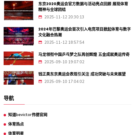
东京2020奥运会官方数据与活动亮点回顾 展现体育
精神与全球团结
2025-11-12 20:30:13
2024年巴黎奥运会首次引入电竞项目掀起体育与数字
文化融合热潮
2025-11-12 18:57:54
马龙领衔中国乒乓梦之队再创辉煌 五金成就奥运传奇
2025-09-10 19:07:02
钱正昊东京奥运会表现引关注 成功突破与未来展望
2025-09-10 17:04:02
导航
知道bevictor伟德官网
体育热点
体育明星