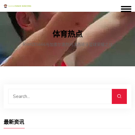
体育热点
RAMZES666与加索尔激烈对决西班牙篮球荣耀之战
最新资讯