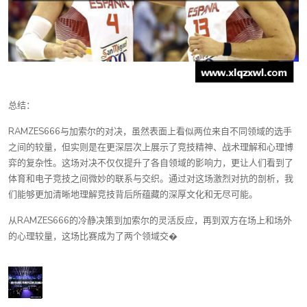
总结：
RAMZES666与加索尔的对决，虽然表面上看似两位来自不同领域的选手
之间的较量，但实则是在更深层次上展示了竞技精神、战术理解和心理博
弈的复杂性。这场对决不仅仅提升了各自领域的影响力，更让人们看到了
体育和电子竞技之间微妙的联系与交织。通过对这场激烈对抗的剖析，我
们能够更加清晰地理解竞技背后所蕴藏的深厚文化和无尽可能。
从RAMZES666的冷静决策到加索尔的灵活反应，再到双方在场上和场外
的心理较量，这场比赛成为了两个领域交�