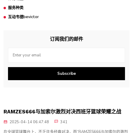
服务种类
互动韦德bevictor
订阅我们的邮件
Subscribe
RAMZES666与加索尔激烈对决西班牙篮球荣耀之战
2025-04-14 06:47:48
341
在全球篮球舞台上，不乏许多经典对决，而“RAMZES666与加索尔的激烈