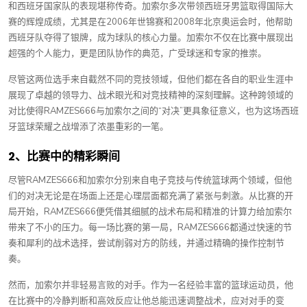
和西班牙国家队的表现堪称传奇。加索尔多次带领西班牙男篮取得国际大
赛的辉煌成绩，尤其是在2006年世锦赛和2008年北京奥运会时，他帮助
西班牙队夺得了银牌，成为球队的核心力量。加索尔不仅在比赛中展现出
超强的个人能力，更是团队协作的典范，广受球迷和专家的推崇。
尽管这两位选手来自截然不同的竞技领域，但他们都在各自的职业生涯中
展现了卓越的领导力、战术眼光和对竞技精神的深刻理解。这种跨领域的
对比使得RAMZES666与加索尔之间的“对决”更具象征意义，也为这场西班
牙篮球荣耀之战增添了浓墨重彩的一笔。
2、比赛中的精彩瞬间
尽管RAMZES666和加索尔分别来自电子竞技与传统篮球两个领域，但他
们的对决无论是在场面上还是心理层面都充满了紧张与刺激。从比赛的开
局开始，RAMZES666便凭借其细腻的战术布局和精准的计算力给加索尔
带来了不小的压力。每一场比赛的第一局，RAMZES666都通过快速的节
奏和犀利的战术选择，尝试削弱对方的防线，并通过精确的操作控制节
奏。
然而，加索尔并非轻易言败的对手。作为一名经验丰富的篮球运动员，他
在比赛中的冷静判断和高效反应让他总能迅速调整战术，应对对手的变