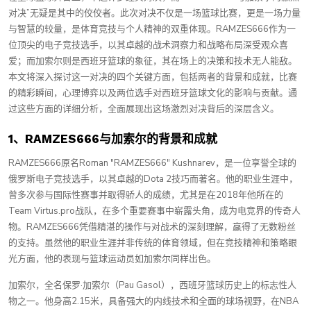
对决”无疑是其中的佼佼者。此次对决不仅是一场篮球比赛，更是一场力量
与智慧的较量，是体育竞技与个人精神的双重体现。RAMZES666作为一
位顶尖的电子竞技选手，以其卓越的战术洞察力和战略布局深受观众喜
爱；而加索尔则是西班牙篮球的象征，其在场上的决策和技术无人能敌。
本文将深入探讨这一对决的四个关键方面，包括两者的背景和成就，比赛
的精彩瞬间，心理博弈以及两位选手对西班牙篮球文化的影响与贡献。通
过这些方面的详细分析，全面展现出这场激烈对决背后的深层含义。
1、RAMZES666与加索尔的背景和成就
RAMZES666原名Roman "RAMZES666" Kushnarev，是一位享誉全球的
俄罗斯电子竞技选手，以其卓越的Dota 2技巧而著名。他的职业生涯中，
曾多次参与国际性赛事并取得骄人的成绩，尤其是在2018年他所在的
Team Virtus.pro战队，在多个重要赛事中崭露头角，成为电竞界的传奇人
物。RAMZES666凭借精湛的操作与对战术的深刻理解，赢得了无数粉丝
的支持。虽然他的职业生涯并非传统的体育领域，但在竞技精神和策略眼
光方面，他的表现与篮球运动员如加索尔同样出色。
加索尔，全名保罗·加索尔（Pau Gasol），西班牙篮球历史上的标志性人
物之一。他身高2.15米，具备强大的内线技术和全面的球场视野，在NBA