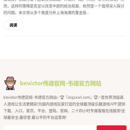
而，这样的策略是否足以改变中超的统治局面，依然是一个值得深入探讨
的问题。本文将从多个角度分析上海海港的重金投...
阅读
bevictor伟德官网-韦德官方网站✅🏆『xlqzxwl.com』🏆✅是世界顶级真
人游戏让生活更精彩!为国内游戏玩家打造的全球最顶级乐趣游戏APP,提供
下载、入口、首页、平台、登陆、官网、二十四小时专属客服在线服务!全
球最安全,最信誉,最公平的平台运营商!