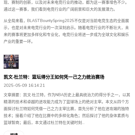
现、赛制的创新，以及对未来电竞行业的推动，都为这一赛事增色不少。
通过这一赛事，我们看到电竞行业的广阔前景和巨大的发展潜力。
从全局来看，BLASTBountySpring2025不仅是对当前电竞生态的全面展
示，也是对未来电竞行业的一次深刻启示。随着电竞行业的不断壮大，未
来的赛事将更加多样化和专业化，电竞行业将进一步成为全球文化和娱乐
产业的重要一环。
凯文·杜兰特：篮坛得分王如何凭一己之力统治赛场
2025-05-09 16:14:21
文章摘要：凯文·杜兰特，作为NBA历史上最具统治力的得分手之一，以其
精湛的技术和卓越的进攻能力成为了篮球场上的绝对主宰。本文从四个方
面探讨杜兰特如何凭借一己之力主宰比赛，首先分析了他在进攻端的独特
技术；接着介绍了他在比赛中的多样化角色；然后探讨了他的身体素质与
篮球智商；最后，本文通过杜兰特在关键时刻...