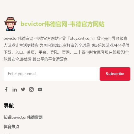
bevictor伟德官网-韦德官方网站✅🏆『xlqzxwl.com』🏆✅是世界顶级真
人游戏让生活更精彩!为国内游戏玩家打造的全球最顶级乐趣游戏APP,提供
下载、入口、首页、平台、登陆、官网、二十四小时专属客服在线服务!全
球最安全,最信誉,最公平的平台运营商!
Subscribe
导航
知道bevictor伟德官网
体育热点