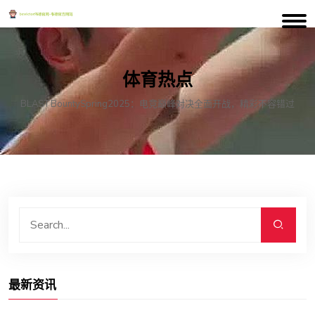
体育热点
BLASTBountySpring2025：电竞巅峰对决全面开战，精彩不容错过
最新资讯