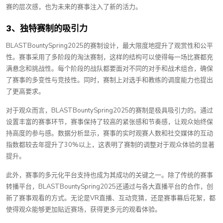
赛的层次感，也为未来的赛事注入了新的活力。
3、独特赛制的吸引力
BLASTBountySpring2025的赛制设计，最大限度地提升了观赏性和公平
性。赛事采用了多阶段的淘汰赛制，这样的结构可以使得每一场比赛都充
满悬念和挑战性。每个阶段的战队都要面对不同的对手和战术组合，确保
了赛事的多变性与竞技性。同时，赛制上对选手和教练的调度能力也提出
了更高要求。
对于观众而言，BLASTBountySpring2025的赛制是极具吸引力的。通过
设置丰富的赛事环节，赛事保持了较高的紧张感和节奏感，让观众始终保
持高度的参与感。数据分析显示，赛事的实时观赛人数和社交媒体的互动
指数都较去年提升了30%以上，这表明了赛制的调整对于观众体验的显著
提升。
此外，赛事的多元化平台支持也成为其成功的关键之一。除了传统的赛事
转播平台，BLASTBountySpring2025还通过与各大直播平台的合作，创
新了赛事观看的方式。无论是VR直播、互动竞猜，还是赛事幕后花絮，都
使得观众能够更加贴近赛场，获得更多元的观看体验。