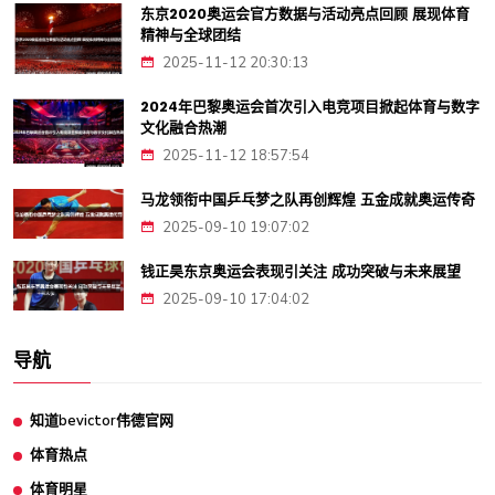
东京2020奥运会官方数据与活动亮点回顾 展现体育
精神与全球团结
2025-11-12 20:30:13
2024年巴黎奥运会首次引入电竞项目掀起体育与数字
文化融合热潮
2025-11-12 18:57:54
马龙领衔中国乒乓梦之队再创辉煌 五金成就奥运传奇
2025-09-10 19:07:02
钱正昊东京奥运会表现引关注 成功突破与未来展望
2025-09-10 17:04:02
导航
知道bevictor伟德官网
体育热点
体育明星