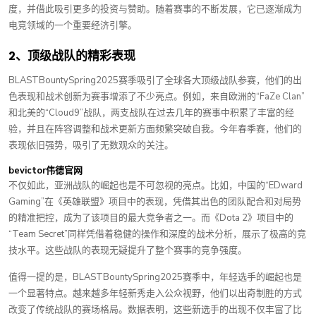
度，并借此吸引更多的投资与赞助。随着赛事的不断发展，它已逐渐成为
电竞领域的一个重要经济引擎。
2、顶级战队的精彩表现
BLASTBountySpring2025赛季吸引了全球各大顶级战队参赛，他们的出
色表现和战术创新为赛事增添了不少亮点。例如，来自欧洲的“FaZe Clan”
和北美的“Cloud9”战队，两支战队在过去几年的赛事中积累了丰富的经
验，并且在阵容调整和战术更新方面频繁突破自我。今年春季赛，他们的
表现依旧强势，吸引了无数观众的关注。
bevictor伟德官网
不仅如此，亚洲战队的崛起也是不可忽视的亮点。比如，中国的“EDward
Gaming”在《英雄联盟》项目中的表现，凭借其出色的团队配合和对局势
的精准把控，成为了该项目的最大竞争者之一。而《Dota 2》项目中的
“Team Secret”同样凭借着稳健的操作和深度的战术分析，展示了极高的竞
技水平。这些战队的表现无疑提升了整个赛事的竞争强度。
值得一提的是，BLASTBountySpring2025赛季中，年轻选手的崛起也是
一个显著特点。越来越多年轻新秀走入公众视野，他们以出奇制胜的方式
改变了传统战队的赛场格局。数据表明，这些新选手的出现不仅丰富了比