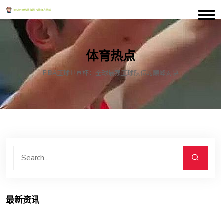
体育热点
FIBA篮球世界杯：全球最强篮球队伍的巅峰对决
最新资讯