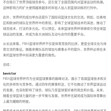
不仅吸引了世界顶级球员参与，还引发了全国范围内对篮球运动的热潮。
这种影响力的扩大使得越来越多的年轻人加入到篮球训练的行列中。
此外，世界杯的成功举办还提升了国际间篮球文化的交流。例如，拉美地
区和欧洲的球队在世界杯中的表现，影响了全球篮球战术的演进，推动了
球员技术、打法的多元化。可以预见，未来篮球世界杯将继续引领全球篮
球运动的发展，并成为各大洲球队互动与合作的重要平台。
从长远来看，FIBA篮球世界杯不仅是体育竞技的比拼，更是全球文化与体
育交流的象征。随着参赛队伍的增加与赛事水平的提升，世界杯必将在未
来的篮球世界中扮演更为重要的角色。
总结：
bevictor
FIBA篮球世界杯作为全球篮球赛事的巅峰对决，展示了各国篮球技术和文
化的多样性与竞争性。通过四年的赛事积淀，它不仅推动了世界篮球运动
的发展，也深刻影响了球员、球队乃至篮球爱好者的观念和价值。未来，
随着全球篮球力量的进一步平衡与发展，世界杯无疑将成为国际体育舞台
上最为耀眼的明星。
随着技术战术的不断进步与球员个人能力的提高，FIBA篮球世界杯也将不