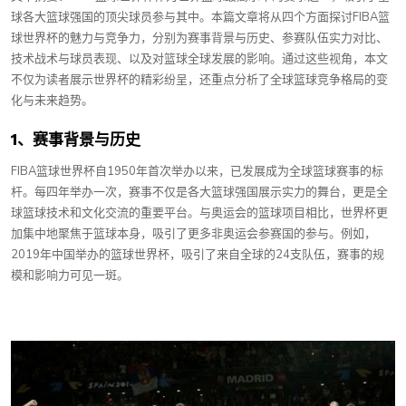
球各大篮球强国的顶尖球员参与其中。本篇文章将从四个方面探讨FIBA篮
球世界杯的魅力与竞争力，分别为赛事背景与历史、参赛队伍实力对比、
技术战术与球员表现、以及对篮球全球发展的影响。通过这些视角，本文
不仅为读者展示世界杯的精彩纷呈，还重点分析了全球篮球竞争格局的变
化与未来趋势。
1、赛事背景与历史
FIBA篮球世界杯自1950年首次举办以来，已发展成为全球篮球赛事的标
杆。每四年举办一次，赛事不仅是各大篮球强国展示实力的舞台，更是全
球篮球技术和文化交流的重要平台。与奥运会的篮球项目相比，世界杯更
加集中地聚焦于篮球本身，吸引了更多非奥运会参赛国的参与。例如，
2019年中国举办的篮球世界杯，吸引了来自全球的24支队伍，赛事的规
模和影响力可见一斑。