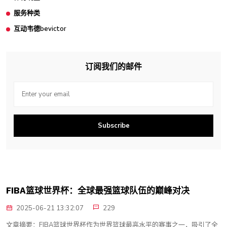
服务种类
互动韦德bevictor
订阅我们的邮件
Subscribe
FIBA篮球世界杯：全球最强篮球队伍的巅峰对决
2025-06-21 13:32:07
229
文章摘要：FIBA篮球世界杯作为世界篮球最高水平的赛事之一，吸引了全