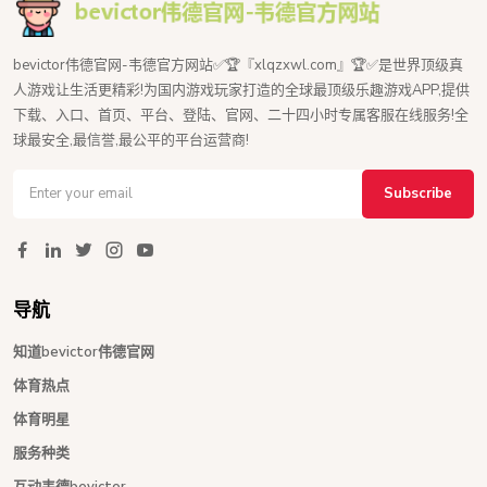
bevictor伟德官网-韦德官方网站✅🏆『xlqzxwl.com』🏆✅是世界顶级真
人游戏让生活更精彩!为国内游戏玩家打造的全球最顶级乐趣游戏APP,提供
下载、入口、首页、平台、登陆、官网、二十四小时专属客服在线服务!全
球最安全,最信誉,最公平的平台运营商!
Subscribe
导航
知道bevictor伟德官网
体育热点
体育明星
服务种类
互动韦德bevictor