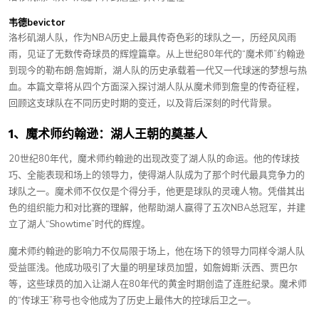
韦德bevictor
洛杉矶湖人队，作为NBA历史上最具传奇色彩的球队之一，历经风风雨
雨，见证了无数传奇球员的辉煌篇章。从上世纪80年代的“魔术师”约翰逊
到现今的勒布朗·詹姆斯，湖人队的历史承载着一代又一代球迷的梦想与热
血。本篇文章将从四个方面深入探讨湖人队从魔术师到詹皇的传奇征程，
回顾这支球队在不同历史时期的变迁，以及背后深刻的时代背景。
1、魔术师约翰逊：湖人王朝的奠基人
20世纪80年代，魔术师约翰逊的出现改变了湖人队的命运。他的传球技
巧、全能表现和场上的领导力，使得湖人队成为了那个时代最具竞争力的
球队之一。魔术师不仅仅是个得分手，他更是球队的灵魂人物。凭借其出
色的组织能力和对比赛的理解，他帮助湖人赢得了五次NBA总冠军，并建
立了湖人“Showtime”时代的辉煌。
魔术师约翰逊的影响力不仅局限于场上，他在场下的领导力同样令湖人队
受益匪浅。他成功吸引了大量的明星球员加盟，如詹姆斯·沃西、贾巴尔
等，这些球员的加入让湖人在80年代的黄金时期创造了连胜纪录。魔术师
的“传球王”称号也令他成为了历史上最伟大的控球后卫之一。