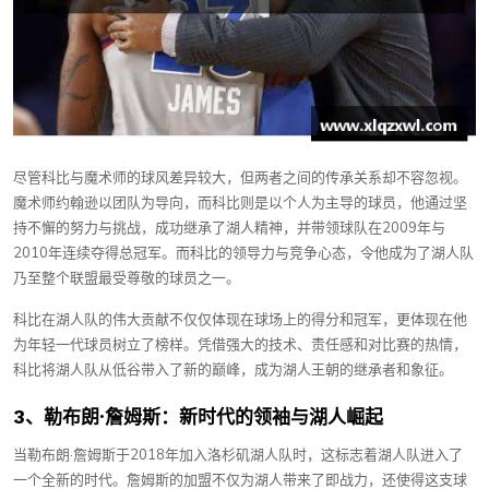
尽管科比与魔术师的球风差异较大，但两者之间的传承关系却不容忽视。
魔术师约翰逊以团队为导向，而科比则是以个人为主导的球员，他通过坚
持不懈的努力与挑战，成功继承了湖人精神，并带领球队在2009年与
2010年连续夺得总冠军。而科比的领导力与竞争心态，令他成为了湖人队
乃至整个联盟最受尊敬的球员之一。
科比在湖人队的伟大贡献不仅仅体现在球场上的得分和冠军，更体现在他
为年轻一代球员树立了榜样。凭借强大的技术、责任感和对比赛的热情，
科比将湖人队从低谷带入了新的巅峰，成为湖人王朝的继承者和象征。
3、勒布朗·詹姆斯：新时代的领袖与湖人崛起
当勒布朗·詹姆斯于2018年加入洛杉矶湖人队时，这标志着湖人队进入了
一个全新的时代。詹姆斯的加盟不仅为湖人带来了即战力，还使得这支球