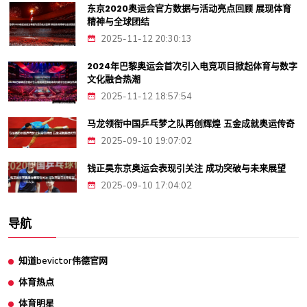
东京2020奥运会官方数据与活动亮点回顾 展现体育
精神与全球团结
2025-11-12 20:30:13
2024年巴黎奥运会首次引入电竞项目掀起体育与数字
文化融合热潮
2025-11-12 18:57:54
马龙领衔中国乒乓梦之队再创辉煌 五金成就奥运传奇
2025-09-10 19:07:02
钱正昊东京奥运会表现引关注 成功突破与未来展望
2025-09-10 17:04:02
导航
知道bevictor伟德官网
体育热点
体育明星