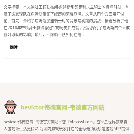
文章摘要：本文通过回顾勒布朗·詹姆斯引领克利夫兰骑士的辉煌时刻，重
温了这支球队在詹姆斯带领下经历的荣耀巅峰。文章从四个方面展开讨
论：首先，介绍了詹姆斯加盟骑士时的背景与初期的挑战；接着分析了他
在2016年带领骑士赢得总冠军的历史性成就；然后探讨了詹姆斯的个人成
就对球队的影响；最后，回顾骑士队如何在詹...
阅读
bevictor伟德官网-韦德官方网站✅🏆『xlqzxwl.com』🏆✅是世界顶级真
人游戏让生活更精彩!为国内游戏玩家打造的全球最顶级乐趣游戏APP,提供