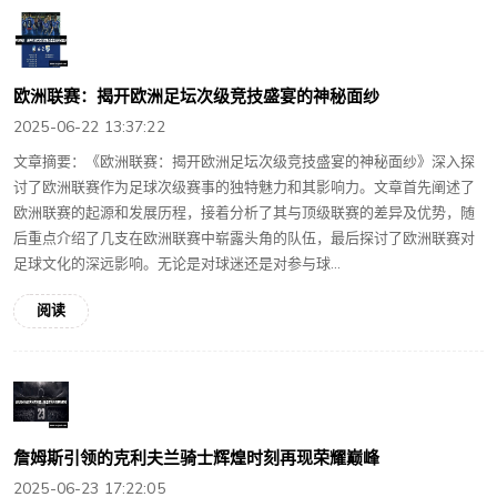
欧洲联赛：揭开欧洲足坛次级竞技盛宴的神秘面纱
2025-06-22 13:37:22
文章摘要：《欧洲联赛：揭开欧洲足坛次级竞技盛宴的神秘面纱》深入探
讨了欧洲联赛作为足球次级赛事的独特魅力和其影响力。文章首先阐述了
欧洲联赛的起源和发展历程，接着分析了其与顶级联赛的差异及优势，随
后重点介绍了几支在欧洲联赛中崭露头角的队伍，最后探讨了欧洲联赛对
足球文化的深远影响。无论是对球迷还是对参与球...
阅读
詹姆斯引领的克利夫兰骑士辉煌时刻再现荣耀巅峰
2025-06-23 17:22:05