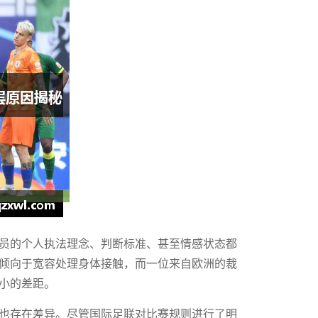
员的个人执法理念、判断标准、甚至情感状态都
倾向于宽容处理身体接触，而一位来自欧洲的裁
小的差距。
也存在差异。尽管国际足联对比赛规则进行了明