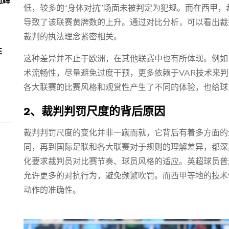
创辉
低，较多的“身体对抗”场面未被判定为犯规。而在西甲
导致了该联赛黄牌数的上升。通过对比分析，可以看出裁
裁判的执法理念紧密相关。
注
这种差异并不止于欧洲，在其他联赛中也有所体现。例如
术流畅性，尽量避免过度干预，更多依赖于VAR技术来
各大联赛的比赛风格和观赏性产生了不同的体验，也给球
2、裁判判罚尺度的背后原因
裁判判罚尺度的变化并非一蹴而就，它背后有着多方面的
同，再到国际足联和各大联赛对于规则的理解差异，都深
化要求裁判员对比赛节奏、球员风格的适应。英超球员普
允许更多的对抗行为，避免频繁吹罚。而西甲等地的技术
动作的准确性。