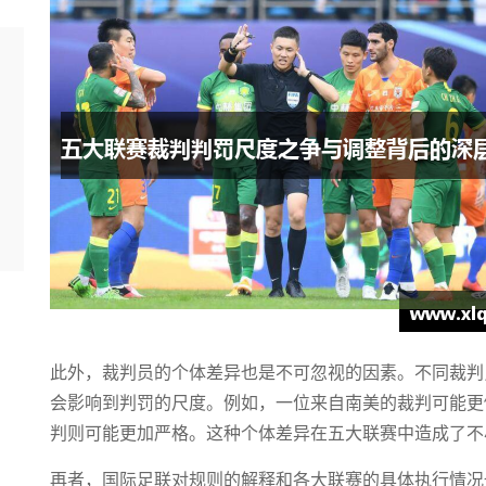
此外，裁判员的个体差异也是不可忽视的因素。不同裁判
会影响到判罚的尺度。例如，一位来自南美的裁判可能更
判则可能更加严格。这种个体差异在五大联赛中造成了不
再者，国际足联对规则的解释和各大联赛的具体执行情况