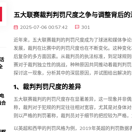
五大联赛裁判判罚尺度之争与调整背后的
2025-07-06 00:57:42
301
近年来，五大联赛裁判的判罚尺度成为了球迷和媒体争论
发展，裁判在比赛中的判罚尺度也在不断变化。这种变化
后复杂的多方面因素。从裁判员的执法标准，到足球规则
活
赛对于裁判独立性的挑战，种种原因共同推动着裁判判罚
全
探讨这一现象，分析其中的深层原因，并试图给出解决的
1、裁判判罚尺度的差异
电
五大联赛裁判的判罚尺度存在显著差异，这一现象并非偶然
融合
称，裁判对于犯规的判定往往相对宽容，尤其是对身体对
则以严格的判罚著称，裁判员对于细节的把控较为严格，
以英超和西甲的判罚风格为例，2019年英超的判罚数