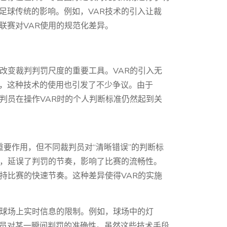
足球传统的影响。例如，VAR技术的引入让裁
联赛对VAR使用的规范化差异。
改变裁判判罚尺度的重要工具。VAR的引入无
，这种技术的使用也引发了不少争议。由于
判员在操作VAR时的个人判断标准仍然起到关
重要作用，但不同裁判员对“清晰错误”的判断标
慎，延误了判罚的节奏，影响了比赛的流畅性。
持比赛的快速节奏。这种差异使得VAR的实施
到球场上实时信息的限制。例如，球场中的灯
员对某一瞬间判罚的准确性。虽然这些技术手段