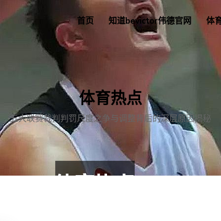
首页
知道bevictor伟德官网
体
体育热点
五大联赛裁判判罚尺度之争与调整背后的深层原因揭秘