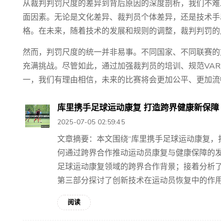
从裁判判罚尺度的差异到背后原因的深度剖析，我们不难
面因素。无论是文化差异、裁判员个体差异，还是技术手
格。在未来，随着技术的发展和规则的调整，裁判判罚的
然而，判罚尺度的统一并非易事。不同国家、不同联赛的
充满挑战。尽管如此，通过加强裁判员的培训、规范VA
一，我们有理由相信，未来的比赛将会更加公平、更加流
库里携手足球运动康复 打造跨界健康新保障
2025-07-05 02:59:45
文章摘要：本文围绕“库里携手足球运动康复，
何通过跨界合作推动运动员康复与健康保障的
足球运动康复领域的跨界合作背景；接着分析
第三部分探讨了创新技术在运动员恢复中的作用；
阅读