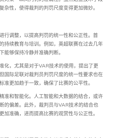
复杂性，使得裁判的判罚尺度变得更加微妙。
进行调整，以提高判罚的统一性和公正性。首
的持续教育与培训。例如，英超联赛在过去几年
下能够保持冷静并准确判断。
准化，尤其是对于VAR技术的使用，提出了更
但国际足联对裁判员判罚尺度的统一性要求也在
标准更加趋于一致，确保了比赛的公平性。
精准和智能化。人工智能和大数据的结合，或许
断的偏差。此外，裁判员与VAR技术的结合也
更加准确，进而提高比赛的观赏性与公正性。