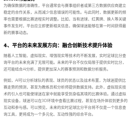
为确保数据的准确性，平台通常会与赛事组织者或第三方数据供应商建立
稳定的合作关系，从而减少信息错误的可能性。与此同时，数据更新的频
率也需要根据比赛进程实时调整。比如，当有进球、红黄牌、换人等关键
事件发生时，平台应立即更新相关信息，确保球迷能够在第一时间获得最
新的赛事动态。
4、平台的未来发展方向：融合创新技术提升体验
随着人工智能、虚拟现实、增强现实等技术的不断发展，实时足球比分查
询平台的未来充满了无限可能。未来的平台不仅仅局限于提供实时比分，
还可能结合AI分析，提供更加深入的赛事预测和数据分析服务。
例如，AI可以分析球队的表现、球员的状态以及战术布置，为球迷提供比
赛走势的预测，甚至为教练员和分析师提供数据支持。此外，虚拟现实技
术的引入也可能使球迷在家中就能享受到身临其境的比赛体验。通过虚拟
现实设备，球迷可以在3D环境中查看比赛过程，甚至在场外体验到更多的
互动和参与感。可以预见，未来的实时足球比分平台将不仅是一个信息查
询工具，更将成为一个多元化、互动性强的综合平台。