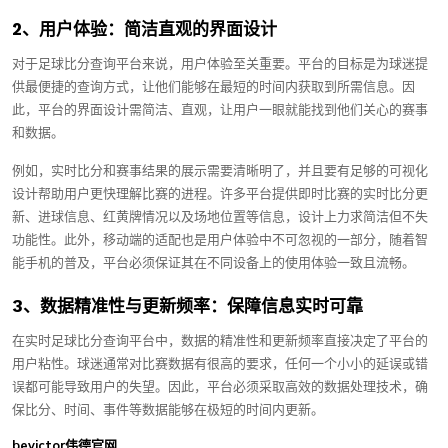
2、用户体验：简洁直观的界面设计
对于足球比分查询平台来说，用户体验至关重要。平台的目标是为球迷提
供最便捷的查询方式，让他们能够在最短的时间内获取到所需信息。因
此，平台的界面设计需简洁、直观，让用户一眼就能找到他们关心的赛事
和数据。
例如，实时比分和赛事结果的展示需要清晰明了，并且要有足够的可视化
设计帮助用户更快理解比赛的进程。许多平台提供即时比赛的实时比分更
新、进球信息、红黄牌情况以及场地位置等信息，设计上力求简洁但不失
功能性。此外，移动端的适配也是用户体验中不可忽视的一部分，随着智
能手机的普及，平台必须保证其在不同设备上的使用体验一致且流畅。
3、数据精准性与更新频率：保障信息实时可靠
在实时足球比分查询平台中，数据的精准性和更新频率直接决定了平台的
用户粘性。球迷通常对比赛数据有很高的要求，任何一个小小的延误或错
误都可能导致用户的失望。因此，平台必须采取高效的数据处理技术，确
保比分、时间、事件等数据能够在极短的时间内更新。
bevictor伟德官网