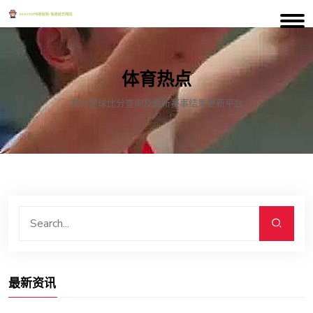
体育热点
实时足球比分查询及最新赛事结果更新平台
最新资讯