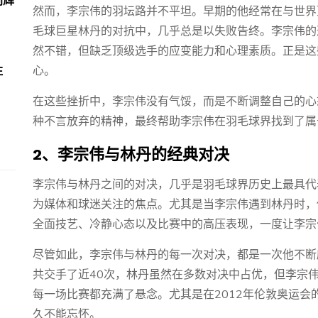
创辉
然而，李宗伟的羽坛路并不平坦。早期的他经常在与世界
毛球巨星林丹的对抗中，几乎总是以失败告终。李宗伟的
然不错，但缺乏顶级选手的应变能力和心理素质。正是这
心。
注
在这些挫折中，李宗伟没有气馁，而是不断调整自己的心
种不言放弃的精神，最终帮助李宗伟在羽毛球界找到了属
2、李宗伟与林丹的经典对决
李宗伟与林丹之间的对决，几乎是羽毛球界历史上最具代
为媒体和球迷关注的焦点。尤其是当李宗伟遇到林丹时，
全面技艺、冷静心态以及比赛中的高压表现，一度让李宗
尽管如此，李宗伟与林丹的每一次对决，都是一次他不断磨
共交手了近40次，林丹虽然在多数对决中占优，但李宗
每一场比赛都充满了悬念。尤其是在2012年伦敦奥运
久不能忘怀。