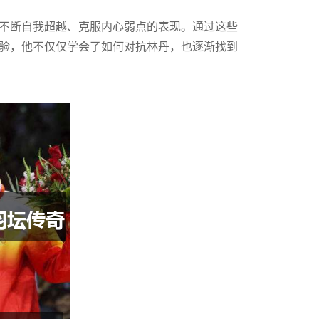
不断自我超越、克服内心弱点的表现。通过这些
验，他不仅仅学会了如何对抗林丹，也逐渐找到