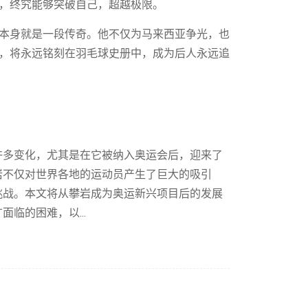
，终究能够突破自己，超越极限。
本身就是一段传奇。他不仅为马来西亚争光，也
，将永远铭刻在羽毛球史册中，成为后人永远追
许多变化，尤其是在它被纳入奥运会后，迎来了
岩不仅对世界各地的运动员产生了巨大的吸引
挑战。本文将从攀岩成为奥运新兴项目后的发展
临的困难，以...