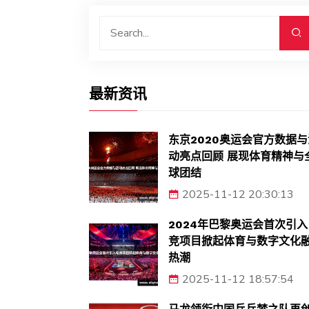
最新资讯
东京2020奥运会官方数据与
动亮点回顾 展现体育精神与
球团结
2025-11-12 20:30:13
2024年巴黎奥运会首次引入
竞项目掀起体育与数字文化
热潮
2025-11-12 18:57:54