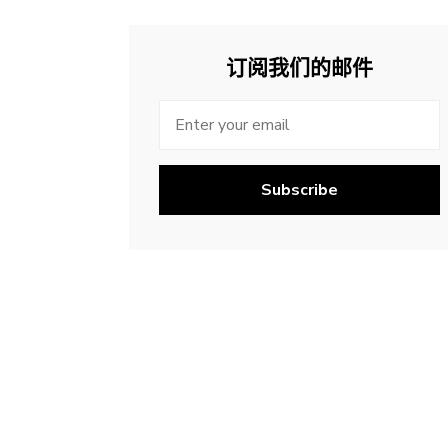
订阅我们的邮件
Subscribe