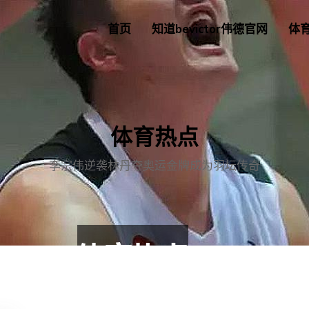
首页
知道bevictor伟德官网
体
体育热点
李宗伟逆袭林丹夺奥运金牌成为羽坛传奇