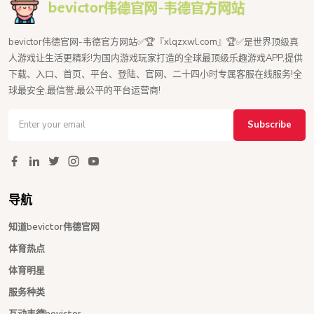
bevictor伟德官网-韦德官方网站✅🏆『xlqzxwl.com』🏆✅是世界顶级真
人游戏让生活更精彩!为国内游戏玩家打造的全球最顶级乐趣游戏APP,提供
下载、入口、首页、平台、登陆、官网、二十四小时专属客服在线服务!全
球最安全,最信誉,最公平的平台运营商!
Subscribe
导航
知道bevictor伟德官网
体育热点
体育明星
服务种类
互动韦德bevictor