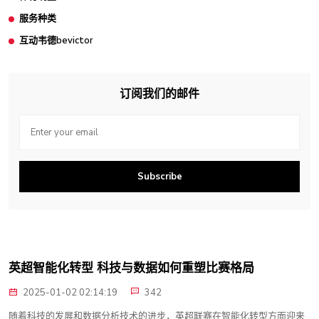
服务种类
互动韦德bevictor
订阅我们的邮件
Subscribe
英超智能化转型 科技与数据如何重塑比赛格局
2025-01-02 02:14:19
342
随着科技的发展和数据分析技术的进步，英超联赛在智能化转型方面迎来