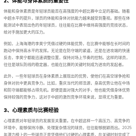
2、体能与身体素质的重要性
体能和身体素质是年轻球员能否在高强度的中超比赛中立足的基础。随着
中超水平的提升，球员的体能和身体对抗能力越来越受到重视。那些在体
能测试中表现出色的年轻球员，往往能在比赛中维持高强度的竞技状态，
给对手施加更大的压力。
例如，上海海港的李昊宁凭借过硬的体能优势，在比赛中能够在长时间的
跑动中保持高水平的发挥。无论是在防守端的紧逼，还是在进攻端的快速
反击，李昊宁都能迅速调整位置，保持对场上节奏的控制。这样的球员，
往往是球队防线的稳定器，也能在比赛的关键时刻成为进攻的发起者。
此外，一些年轻球员在身体素质上展现出的优势，使他们在高空球争抢和
身体对抗中更具竞争力。比如，重庆当代的郑浩源，身高优势让他在中场
和防守端都能够占得先机。即便是面对强大的对手，他也能凭借身体优势
保持较强的竞争力，这对于中超的激烈竞争环境来说，显得尤为重要。
3、心理素质与比赛经验
心理素质对年轻球员的发展至关重要。在中超这样一个高压力、高竞争的
环境中，能够保持冷静、处理复杂情况的球员，往往能够脱颖而出。2025
年潜力榜上的一些球员正是凭借他们过硬的心理素质，在关键时刻完成了