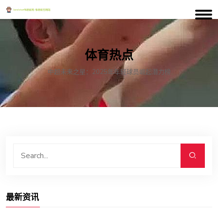
体育热点
中超未来之星：2025年年轻球员崛起潜力榜
最新资讯