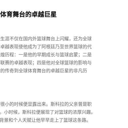
球体育舞台的卓越巨星
业生涯不仅在国内外篮球舞台上闪耀，还为全球
的卓越表现使他成为了阿根廷乃至世界篮球的代
辉煌历程：一是他的早期成长与篮球启蒙；二是
业联赛的卓越表现；四是他对全球篮球的影响与
球的传奇到全球体育舞台的卓越巨星的非凡历
在很小的时候便显露出来。斯科拉的父亲曾是职
。小时候，斯科拉便展现了对篮球的浓厚兴趣。
背景和个人天赋让他早早走上了篮球这条路。