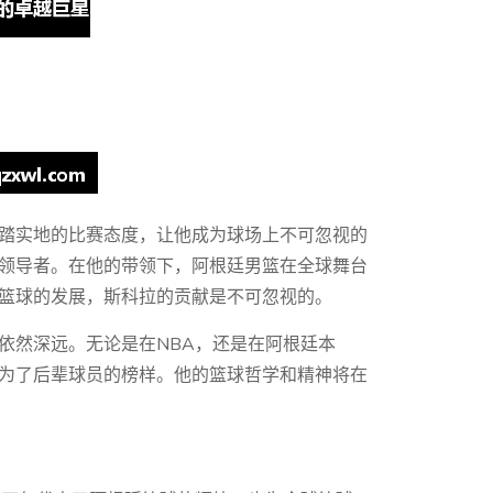
踏实地的比赛态度，让他成为球场上不可忽视的
领导者。在他的带领下，阿根廷男篮在全球舞台
篮球的发展，斯科拉的贡献是不可忽视的。
依然深远。无论是在NBA，还是在阿根廷本
为了后辈球员的榜样。他的篮球哲学和精神将在