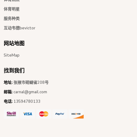
体育明星
服务种类
互动韦德bevictor
网站地图
SiteMap
找到我们
地址:
张掖市砌蝴省208号
邮箱:
carnal@gmail.com
电话:
13594780133