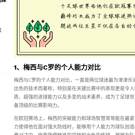
创辉
注
1、梅西与C罗的个人能力对比
梅西与C罗的个人能力对比，一直是两位球迷最为津津乐
出色的技术而著称，特别是在关键比赛中的表现更是令人
质、超强的进球能力以及多变的战术素养，成为了足球世
备顶级的比赛影响力。
在欧冠赛场上，梅西的突破能力和球场智慧常常能在最紧
力使得他在面对强大防线时，能够用个人能力为球队创造