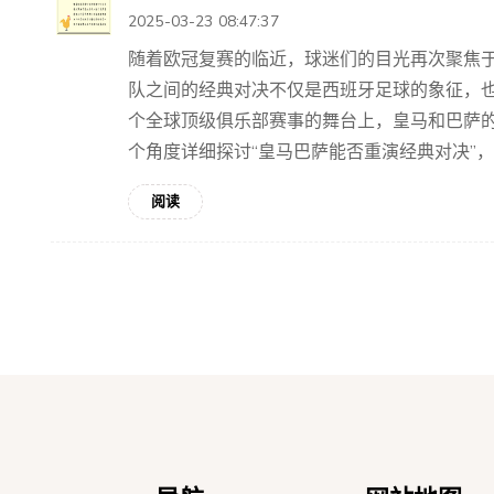
2025-03-23 08:47:37
随着欧冠复赛的临近，球迷们的目光再次聚焦
队之间的经典对决不仅是西班牙足球的象征，
个全球顶级俱乐部赛事的舞台上，皇马和巴萨
个角度详细探讨“皇马巴萨能否重演经典对决”，分
阅读