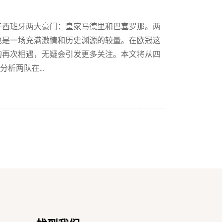
于西班牙两大豪门：皇家马德里和巴塞罗那。两
也是一场充满激情和历史渊源的较量。在欧冠这
的再次相遇，无疑会引发更多关注。本文将从四
析两队在...