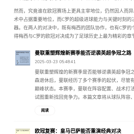
然而，究竟谁在欧冠赛场上更具主宰地位，仍然因人而异
术中占据重要地位，而C罗的超级进球能力与关键时刻的
器。在两人的对决中，既有梅西的团队协作，也有C罗的
得梅西与C罗的欧冠对决成为了足球历史上最为精彩的章
曼联重塑辉煌新赛季能否逆袭英超争冠之路
2025-03-23 05:48:41
曼联重塑辉煌的新赛季是否能够逆袭英超争冠
森退休后，曼联经历了多个赛季的起伏，尽管
巅峰状态。本赛季，曼联在阵容配置、战术打
试图重新找回竞争力。本篇文章将从球队阵容、战
阅读
欧冠复赛：皇马巴萨能否重演经典对决