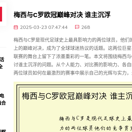
梅西与C罗欧冠巅峰对决 谁主沉浮
2025-03-23 07:47:44
268
梅西与C罗是现代足球史上最具影响力的两位球员，他们
上的巅峰对决，成为了全球球迷热议的话题。这两位巨星
联赛的舞台上留下了浓墨重彩的一笔。本文将围绕梅西与
活
讨谁主沉浮的问题。从个人能力、对比赛的影响力、各自
全
两位球员如何在最激烈的赛事中展示自己的光辉与实力，
电
融合