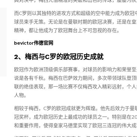
典对决中，梅西凭借精准的突破和出色的传球，屡屡为队
而C罗则以其独特的进攻方式和超级的空中能力成为欧冠
球员束手无策。无论是在曼联时期的欧冠决赛，还是在皇
精神，都让他成为了欧冠舞台上不可忽视的存在。
bevictor伟德官网
2、梅西与C罗的欧冠历史成就
欧冠作为欧洲顶级俱乐部赛事，对球员的影响力和荣誉至
说是各有千秋。梅西在巴萨效力期间，多次带领球队登顶
联的绝佳表现，那一场比赛不仅梅西攻入精彩远射，个人
人物。
相较于梅西，C罗的欧冠成就更为辉煌。他先后效力于曼
冠奖杯，成为欧冠历史上最成功的球员之一。特别是在20
和重要作用，使得皇家马德里实现了欧冠三连冠的伟大成