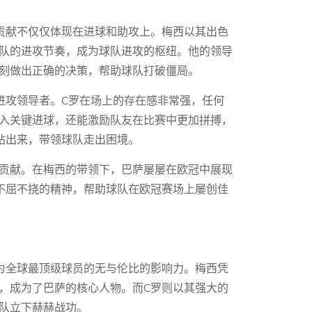
贡献不仅仅体现在进球和助攻上。梅西以其出色
队的进攻节奏，成为球队进攻的枢纽。他的领导
刻做出正确的决策，帮助球队打破僵局。
进攻领导者。C罗在场上的存在感非常强，任何
入关键进球，还能激励队友在比赛中更加拼搏，
站出来，带领球队走出困境。
贡献。在梅西的带领下，巴萨屡屡在欧冠中展现
不屈不挠的精神，帮助球队在欧冠赛场上屡创佳
为全球最顶级球员的无与伦比的影响力。梅西凭
，成为了巴萨的核心人物。而C罗则以其强大的
队立下赫赫战功。