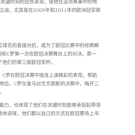
和关键时刻的出色表现，使他在这项赛事中的地
战，尤其是在2009年和2011年的欧洲冠军联
位球员的直接对抗，成为了欧冠比赛中的经典瞬
西和C罗第一次在欧冠决赛舞台上的对决。那一
了他们的第三座欧冠奖杯。
年，C罗在欧冠决赛中接连上演精彩的表现，帮助
地位。C罗在皇马对尤文图斯的决赛中，梅开二
。
能力，也体现了他们在关键时刻能够承担起带领
致命进球，他们都以自己的方式在欧冠赛场上书