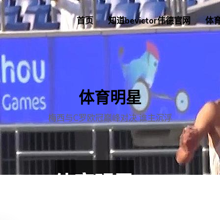
首页
知道bevictor伟德官网
体
体育明星
梅西与C罗欧冠巅峰对决 谁主沉浮