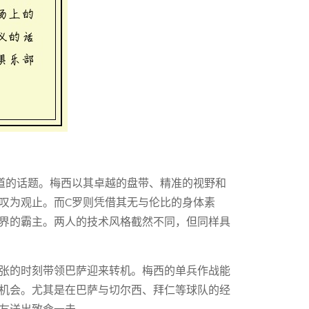
道的话题。梅西以其卓越的盘带、精准的视野和
叹为观止。而C罗则凭借其无与伦比的身体素
界的霸主。两人的技术风格截然不同，但同样具
张的时刻带领巴萨迎来转机。梅西的单兵作战能
机会。尤其是在巴萨与切尔西、拜仁等球队的经