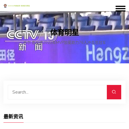
体育明星
乔尔·恩比德2023年MVP加冕助力76人冲击总冠军
最新资讯