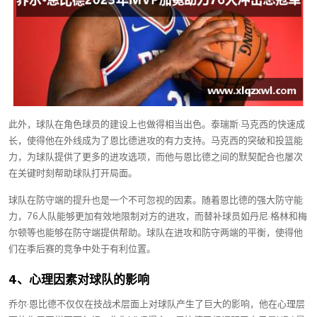
此外，球队在角色球员的建设上也做得相当出色。泰瑞斯·马克西的快速成
长，使得他在外线成为了恩比德进攻的有力支持。马克西的突破和投篮能
力，为球队提供了更多的进攻选项，而他与恩比德之间的默契配合也屡次
在关键时刻帮助球队打开局面。
球队在防守端的提升也是一个不可忽视的因素。随着恩比德的强大防守能
力，76人队能够更加有效地限制对方的进攻，而替补球员如丹尼·格林和梅
尔顿等也能够在防守端提供帮助。球队在进攻和防守两端的平衡，使得他
们在季后赛的竞争中处于有利位置。
4、心理因素对球队的影响
乔尔·恩比德不仅仅在技战术层面上对球队产生了巨大的影响，他在心理层