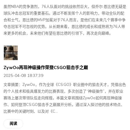
虽然NBA的竞争激烈，76人队面对的挑战依然巨大，但乔尔·恩比德无疑是
球队冲击总冠军的重要基石。通过不断发挥个人的影响力，带动全队的配
合和士气，恩比德的MVP加冕对于76人而言，是他们在未来几个赛季中争
夺总冠军不可忽视的优势。从长期来看，恩比德的成长和成熟将为76人带
来更多的机会，未来他们有望在恩比德的引领下，再次走向巅峰。
ZywOo再现神级操作荣登CSGO狙击手之巅
2025-04-08 18:37:39
文章摘要：ZywOo，作为全球《CS:GO》职业圈中的狙击天才，凭借出色
的个人技术和极具爆发力的比赛表现，多次创造了“神级操作”，并在职业
赛场上屡次带领队伍走向辉煌。本篇文章将围绕ZywOo如何再现神级操
作、如何登顶CS:GO狙击手之巅展开分析。通过深入探讨他的技术特点、
比赛中的关键时刻、以及对《C...
阅读