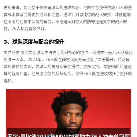
总的来说，恩比德不仅仅是球队的进攻核心，他的存在使得费城76人的整
体战术体系变得更加成熟和完整。通过针对恩比德的战术安排，球队能够
在不同的对抗中保持竞争力，不论是面对强大的防守还是复杂的战术安
排，76人都能有效应对。
3、球队深度与配合的提升
虽然乔尔·恩比德在球队中占据了绝对核心的地位，但他并不是76人队成功
的唯一因素。2023年，76人队在阵容深度方面也有了显著提升，特别是
替补球员的表现，为球队的总冠军争夺提供了更多支持。像詹姆斯·哈登这
样的超级巨星，他与恩比德的默契配合，使得76人队在进攻端多了更多的
选择。