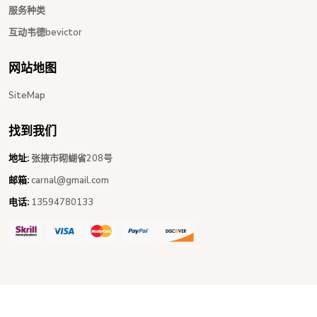
服务种类
互动韦德bevictor
网站地图
SiteMap
找到我们
地址:
张掖市砌蝴省208号
邮箱:
carnal@gmail.com
电话:
13594780133
Copyright © 2026 - All Rights Reserved
bevictor
.