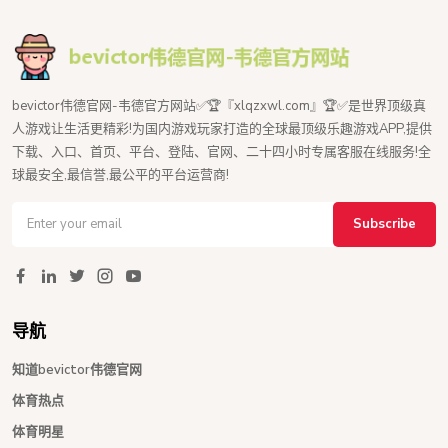
bevictor伟德官网-韦德官方网站✅🏆『xlqzxwl.com』🏆✅是世界顶级真
人游戏让生活更精彩!为国内游戏玩家打造的全球最顶级乐趣游戏APP,提供
下载、入口、首页、平台、登陆、官网、二十四小时专属客服在线服务!全
球最安全,最信誉,最公平的平台运营商!
Subscribe
导航
知道bevictor伟德官网
体育热点
体育明星