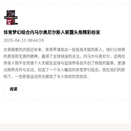
体育梦幻组合内马尔奥尼尔新人崭露头角精彩纷呈
2025-04-13 08:44:39
文章摘要的内容近年来，体育界涌现出一批极具天赋的新人，他们以惊艳
的表现和无畏的精神，赢得了全球球迷的关注。内马尔与奥尼尔，这两位
传奇人物不仅凭借个人天赋在足球与篮球界各自开创了辉煌的篇章，更通
过跨界合作与互动，创造了一个令人瞩目的体育梦幻组合。而在他们的影
响下，一些新晋运动员也展现了令人惊叹的竞技实...
阅读