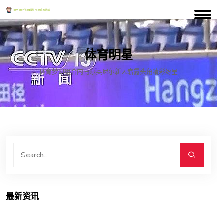
体育明星
体育梦幻组合内马尔奥尼尔新人崭露头角精彩纷呈
最新资讯