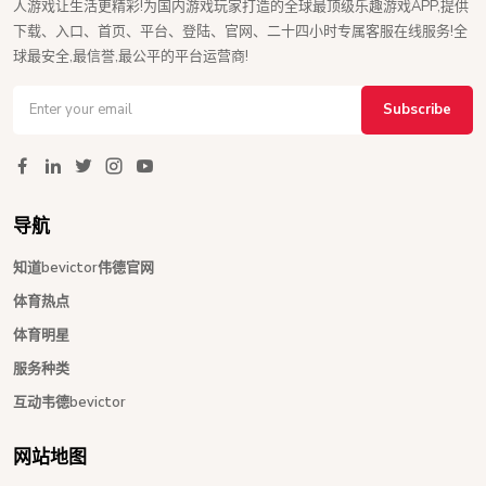
人游戏让生活更精彩!为国内游戏玩家打造的全球最顶级乐趣游戏APP,提供
下载、入口、首页、平台、登陆、官网、二十四小时专属客服在线服务!全
球最安全,最信誉,最公平的平台运营商!
Subscribe
导航
知道bevictor伟德官网
体育热点
体育明星
服务种类
互动韦德bevictor
网站地图