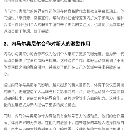
何用体育影响力推动社会正能量和积极生活态度。
内马尔与奥尼尔的跨界合作还体现在体育品牌代言和社交平台互动上。他
们通过共享资源、互相宣传，帮助彼此在全球范围内扩大了影响力。这种
合作不仅对他们个人的职业生涯带来了更高的关注度，也激励了无数年轻
运动员敢于梦想、敢于突破。
2、内马尔奥尼尔合作对新人的激励作用
内马尔与奥尼尔的合作不仅为他们个人带来了更多的曝光度，也为新一代
运动员提供了宝贵的激励与榜样。这种跨界合作让年轻运动员看到了不同
体育项目之间的融合潜力，并激发了他们在自己的领域中寻求突破的决
心。
通过内马尔与奥尼尔的影响，越来越多的新人意识到，体育不仅仅是竞技
的舞台，更是塑造个人品牌与社会影响力的平台。现代运动员不仅需要有
过硬的技术，更需要具备跨界合作、品牌运营等多方面的能力。这种多元
化的发展模式为新人提供了更多的成长机会。
同时，内马尔与奥尼尔作为两位具有全球号召力的运动员，他们的合作展
示了体育世界的无界限。在他们的激励下，越来越多的年轻人选择挑战自
我，努力在不同领域找到属于自己的位置。这种积极的竞争氛围也促进了