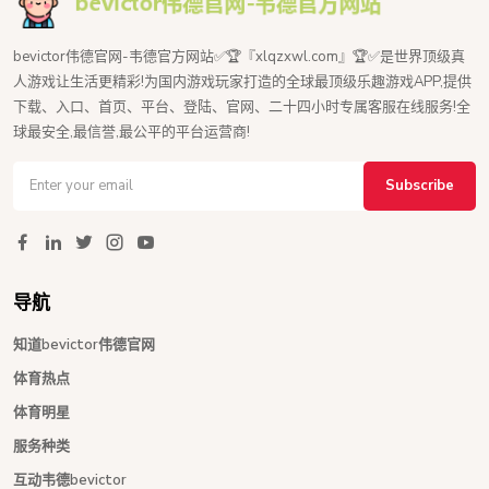
bevictor伟德官网-韦德官方网站✅🏆『xlqzxwl.com』🏆✅是世界顶级真
人游戏让生活更精彩!为国内游戏玩家打造的全球最顶级乐趣游戏APP,提供
下载、入口、首页、平台、登陆、官网、二十四小时专属客服在线服务!全
球最安全,最信誉,最公平的平台运营商!
Subscribe
导航
知道bevictor伟德官网
体育热点
体育明星
服务种类
互动韦德bevictor