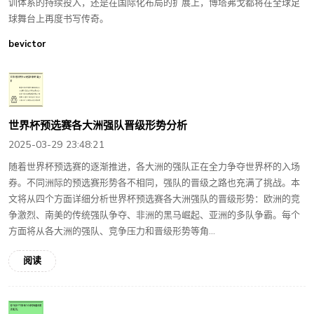
训体系的持续投入，还是在国际化布局的扩展上，博塔弗戈都将在全球足
球舞台上再度书写传奇。
bevictor
世界杯预选赛各大洲强队晋级形势分析
2025-03-29 23:48:21
随着世界杯预选赛的逐渐推进，各大洲的强队正在全力争夺世界杯的入场
券。不同洲际的预选赛形势各不相同，强队的晋级之路也充满了挑战。本
文将从四个方面详细分析世界杯预选赛各大洲强队的晋级形势：欧洲的竞
争激烈、南美的传统强队争夺、非洲的黑马崛起、亚洲的多队争霸。每个
方面将从各大洲的强队、竞争压力和晋级形势等角...
阅读