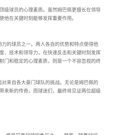
顶级球员的心理素质。虽然姆巴佩更擅长在领导
使他在关键时刻能够发挥重要作用。
影响力的球员之一。两人各自的优势和特点使得他
度、技术和领导力，在快速反击和关键时刻发挥
射门和稳定的心理素质，则是一个不容忽视的终
何面对来自各大豪门球队的挑战。无论是姆巴佩的
带来新的传奇。而球迷们，最终将见证两位超级