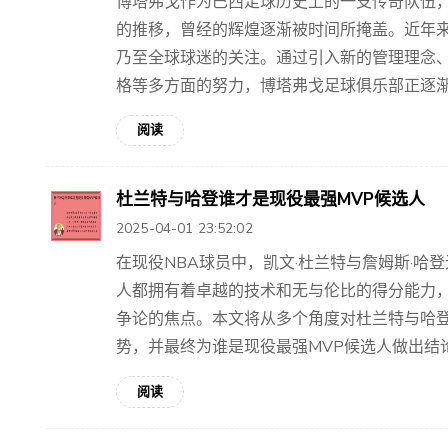
博塔弗戈作为巴西足球历史上的一支传奇队伍
的推移，曾经的辉煌逐渐被时间所掩盖。近年
乃至全球球迷的关注。通过引入新的管理理念
格等多方面的努力，博塔弗戈足球俱乐部正逐渐走
阅读
杜兰特与哈登谁才是现役最强MVP候选人
2025-04-01 23:52:02
在现役NBA球员中，凯文·杜兰特与詹姆斯·哈
人都拥有着卓越的技术和无与伦比的得分能力，
争论的焦点。本文将从多个角度对杜兰特与哈
势，并最终为谁是现役最强MVP候选人做出结论。
阅读