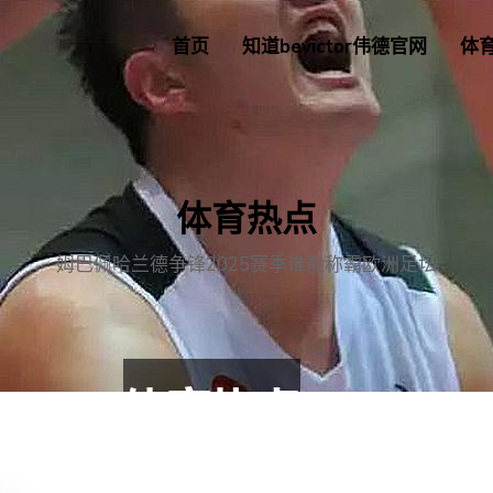
首页
知道bevictor伟德官网
体
体育热点
姆巴佩哈兰德争锋2025赛季谁能称霸欧洲足坛