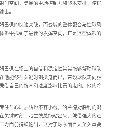
射门空间。曼城的中场控制力和战术安排，使得
输出。
姆巴佩的快速突破，而曼城的整体配合与控球风
体系中找到了最佳的发挥空间，正是这些体系的
姆巴佩在场上的自信和稳定性常常能够帮助球队
在他能够在关键时刻挺身而出，带领球队走向胜
凭借自己的技术和速度影响比赛的走向。他的冷
专注与心理素质也不容小觑。哈兰德对胜利的渴
在关键时刻，哈兰德总能站出来，凭借强大的进
压力面前持续输出，这对于球队而言是至关重要